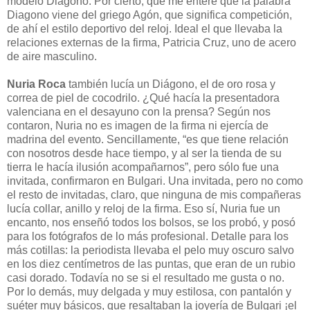
modelo Diagono. Por cierto, que me enteré que la palabra
Diagono viene del griego Agón, que significa competición,
de ahí el estilo deportivo del reloj. Ideal el que llevaba la
relaciones externas de la firma, Patricia Cruz, uno de acero
de aire masculino.
Nuria Roca
también lucía un Diágono, el de oro rosa y
correa de piel de cocodrilo. ¿Qué hacía la presentadora
valenciana en el desayuno con la prensa? Según nos
contaron, Nuria no es imagen de la firma ni ejercía de
madrina del evento. Sencillamente, “es que tiene relación
con nosotros desde hace tiempo, y al ser la tienda de su
tierra le hacía ilusión acompañarnos”, pero sólo fue una
invitada, confirmaron en Bulgari. Una invitada, pero no como
el resto de invitadas, claro, que ninguna de mis compañeras
lucía collar, anillo y reloj de la firma. Eso sí, Nuria fue un
encanto, nos enseñó todos los bolsos, se los probó, y posó
para los fotógrafos de lo más profesional. Detalle para los
más cotillas: la periodista llevaba el pelo muy oscuro salvo
en los diez centímetros de las puntas, que eran de un rubio
casi dorado. Todavía no se si el resultado me gusta o no.
Por lo demás, muy delgada y muy estilosa, con pantalón y
suéter muy básicos, que resaltaban la joyería de Bulgari ¡el