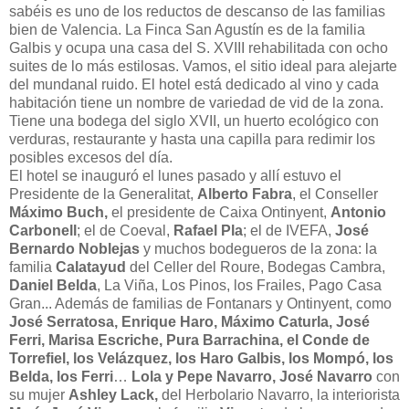
sabéis es uno de los reductos de descanso de las familias
bien de Valencia. La Finca San Agustín es de la familia
Galbis y ocupa una casa del S. XVIII rehabilitada con ocho
suites de lo más estilosas. Vamos, el sitio ideal para alejarte
del mundanal ruido. El hotel está dedicado al vino y cada
habitación tiene un nombre de variedad de vid de la zona.
Tiene una bodega del siglo XVII, un huerto ecológico con
verduras, restaurante y hasta una capilla para redimir los
posibles excesos del día.
El hotel se inauguró el lunes pasado y allí estuvo el
Presidente de la Generalitat,
Alberto Fabra
, el Conseller
Máximo Buch,
el presidente de Caixa Ontinyent,
Antonio
Carbonell
; el de Coeval,
Rafael Pla
; el de IVEFA,
José
Bernardo Noblejas
y muchos bodegueros de la zona: la
familia
Calatayud
del Celler del Roure, Bodegas Cambra,
Daniel Belda
, La Viña, Los Pinos, los Frailes, Pago Casa
Gran... Además de familias de Fontanars y Ontinyent, como
José Serratosa, Enrique Haro, Máximo Caturla, José
Ferri, Marisa Escriche, Pura Barrachina, el Conde de
Torrefiel, los Velázquez, los Haro Galbis, los Mompó, los
Belda, los Ferri
…
Lola y Pepe Navarro, José Navarro
con
su mujer
Ashley Lack,
del Herbolario Navarro, la interiorista