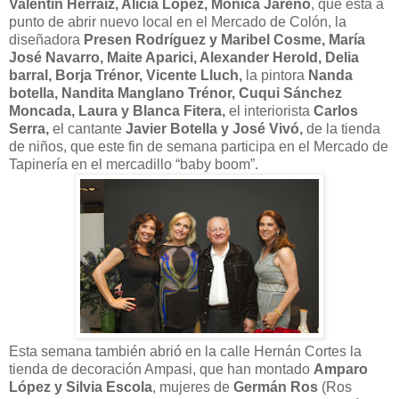
Valentín Herráiz, Alicia López, Mónica Jareño
, que está a
punto de abrir nuevo local en el Mercado de Colón, la
diseñadora
Presen Rodríguez y Maribel Cosme, María
José Navarro, Maite Aparici, Alexander Herold, Delia
barral, Borja Trénor, Vicente Lluch,
la pintora
Nanda
botella, Nandita Manglano Trénor, Cuqui Sánchez
Moncada, Laura y Blanca Fitera,
el interiorista
Carlos
Serra,
el cantante
Javier Botella y José Vivó,
de la tienda
de niños, que este fin de semana participa en el Mercado de
Tapinería en el mercadillo “baby boom”.
Esta semana también abrió en la calle Hernán Cortes la
tienda de decoración Ampasi, que han montado
Amparo
López y Silvia Escola
, mujeres de
Germán Ros
(Ros