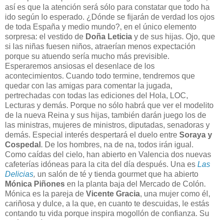
así es que la atención será sólo para constatar que todo ha
ido según lo esperado. ¿Dónde se fijarán de verdad los ojos
de toda España y medio mundo?, en el único elemento
sorpresa: el vestido de
Doña Leticia
y de sus hijas. Ojo, que
si las niñas fuesen niños, atraerían menos expectación
porque su atuendo sería mucho más previsible.
Esperaremos ansiosas el desenlace de los
acontecimientos. Cuando todo termine, tendremos que
quedar con las amigas para comentar la jugada,
pertrechadas con todas las ediciones del Hola, LOC,
Lecturas y demás. Porque no sólo habrá que ver el modelito
de la nueva Reina y sus hijas, también darán juego los de
las ministras, mujeres de ministros, diputadas, senadoras y
demás. Especial interés despertará el duelo entre
Soraya y
Cospedal
. De los hombres, na de na, todos irán igual.
Como caídas del cielo, han abierto en Valencia dos nuevas
cafeterías idóneas para la cita del día después. Una es
Las
Delicias
,
un salón de té y tienda gourmet que ha abierto
Mónica Piñones
en la planta baja del Mercado de Colón.
Mónica es la pareja de
Vicente Gracia
, una mujer como él,
cariñosa y dulce, a la que, en cuanto te descuidas, le estás
contando tu vida porque inspira mogollón de confianza. Su