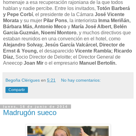
homenaje a esa recuperación rajoniana de la que todos
hablan y nadie percibe. Entre los invitados,
Totón Barberá
y Pepe Corbí
, el presidente de la Cámara
José Vicente
Morata
y su mujer
Pilar Pons
, la interiorista
Inma Meriñán,
Bárbara Más, Antonio Meco
y
María José Albert, Belén
Garcia-Guzmán, Noemí Montoro
, y muchos directivos que
estaban reunidos en una convención en el hotel, como
Alejandro Solvay, Jesús García Valcárcel, Director de
Ernst & Young,
el desaparecido
Vicente Rambla; Ricardo
Díaz,
Socio Director de Deloitte; el Director General de
Aneecop
Joan Mir
o el empresario
Manuel Bertolín.
Begoña Clérigues
en
5:21
No hay comentarios:
Compartir
lunes, 16 de junio de 2014
Madrugón sueco