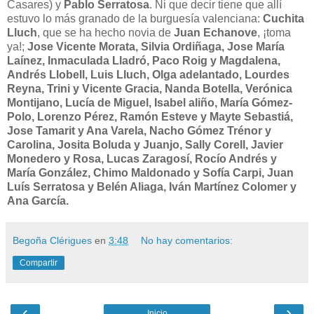
Casares) y
Pablo Serratosa
. Ni que decir tiene que allí
estuvo lo más granado de la burguesía valenciana:
Cuchita
Lluch
, que se ha hecho novia de
Juan Echanove
, ¡toma
ya!;
Jose Vicente Morata, Silvia Ordiñaga, Jose María
Laínez, Inmaculada Lladró, Paco Roig y Magdalena,
Andrés Llobell, Luis Lluch, Olga adelantado, Lourdes
Reyna, Trini y Vicente Gracia, Nanda Botella, Verónica
Montijano, Lucía de Miguel, Isabel aliño, María Gómez-
Polo, Lorenzo Pérez, Ramón Esteve y Mayte Sebastiá,
Jose Tamarit y Ana Varela, Nacho Gómez Trénor y
Carolina, Josita Boluda y Juanjo, Sally Corell, Javier
Monedero y Rosa, Lucas Zaragosí, Rocío Andrés y
María González, Chimo Maldonado y Sofía Carpi, Juan
Luís Serratosa y Belén Aliaga, Iván Martínez Colomer y
Ana García.
Begoña Clérigues
en
3:48
No hay comentarios:
Compartir
‹
›
Inicio