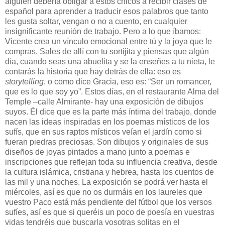
alguien debería obligar a estos chicos a recibir clases de
español para aprender a traducir esos palabros que tanto
les gusta soltar, vengan o no a cuento, en cualquier
insignificante reunión de trabajo. Pero a lo que íbamos:
Vicente crea un vínculo emocional entre tú y la joya que le
compras. Sales de allí con tu sortijita y piensas que algún
día, cuando seas una abuelita y se la enseñes a tu nieta, le
contarás la historia que hay detrás de ella: eso es
storytelling
, o como dice Gracia, eso es: “Ser un romancer,
que es lo que soy yo”. Estos días, en el restaurante Alma del
Temple –calle Almirante- hay una exposición de dibujos
suyos. Él dice que es la parte más íntima del trabajo, donde
nacen las ideas inspiradas en los poemas místicos de los
sufís, que en sus raptos místicos veían el jardín como si
fueran piedras preciosas. Son dibujos y originales de sus
diseños de joyas pintados a mano junto a poemas e
inscripciones que reflejan toda su influencia creativa, desde
la cultura islámica, cristiana y hebrea, hasta los cuentos de
las mil y una noches. La exposición se podrá ver hasta el
miércoles, así es que no os durmáis en los laureles que
vuestro Paco está más pendiente del fútbol que los versos
sufíes, así es que si queréis un poco de poesía en vuestras
vidas tendréis que buscarla vosotras solitas en el