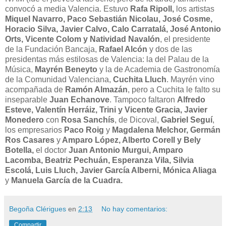
convocó a media Valencia. Estuvo
Rafa Ripoll,
los artistas
Miquel Navarro, Paco Sebastián Nicolau, José Cosme,
Horacio Silva, Javier Calvo, Calo Carratalá, José Antonio
Orts, Vicente Colom y Natividad Navalón
, el presidente
de la Fundación Bancaja,
Rafael Alcón
y dos de las
presidentas más estilosas de Valencia: la del Palau de la
Música,
Mayrén Beneyto
y la de Academia de Gastronomía
de la Comunidad Valenciana,
Cuchita Lluch
. Mayrén vino
acompañada de
Ramón Almazán
, pero a Cuchita le falto su
inseparable
Juan Echanove
. Tampoco faltaron
Alfredo
Esteve, Valentín Herráiz, Trini y Vicente Gracia, Javier
Monedero
con
Rosa Sanchís
, de Dicoval,
Gabriel Seguí
,
los empresarios
Paco Roig
y
Magdalena Melchor, Germán
Ros Casares
y
Amparo López, Alberto Corell y Bely
Botella,
el doctor
Juan Antonio Murgui, Amparo
Lacomba, Beatriz Pechuán, Esperanza Vila, Silvia
Escolá, Luis Lluch, Javier García Alberni, Mónica Aliaga
y
Manuela García de la Cuadra.
Begoña Clérigues
en
2:13
No hay comentarios:
Compartir