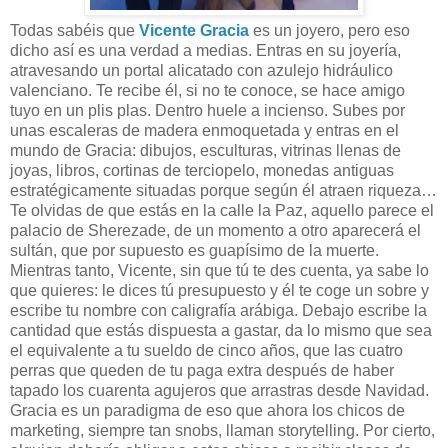
Todas sabéis que
Vicente Gracia
es un joyero, pero eso
dicho así es una verdad a medias. Entras en su joyería,
atravesando un portal alicatado con azulejo hidráulico
valenciano. Te recibe él, si no te conoce, se hace amigo
tuyo en un plis plas. Dentro huele a incienso. Subes por
unas escaleras de madera enmoquetada y entras en el
mundo de Gracia: dibujos, esculturas, vitrinas llenas de
joyas, libros, cortinas de terciopelo, monedas antiguas
estratégicamente situadas porque según él atraen riqueza…
Te olvidas de que estás en la calle la Paz, aquello parece el
palacio de Sherezade, de un momento a otro aparecerá el
sultán, que por supuesto es guapísimo de la muerte.
Mientras tanto, Vicente, sin que tú te des cuenta, ya sabe lo
que quieres: le dices tú presupuesto y él te coge un sobre y
escribe tu nombre con caligrafía arábiga. Debajo escribe la
cantidad que estás dispuesta a gastar, da lo mismo que sea
el equivalente a tu sueldo de cinco años, que las cuatro
perras que queden de tu paga extra después de haber
tapado los cuarenta agujeros que arrastras desde Navidad.
Gracia es un paradigma de eso que ahora los chicos de
marketing, siempre tan snobs, llaman storytelling. Por cierto,