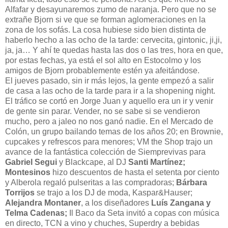
Alfafar y desayunaremos zumo de naranja. Pero que no se
extrañe Bjorn si ve que se forman aglomeraciones en la
zona de los sofás. La cosa hubiese sido bien distinta de
haberlo hecho a las ocho de la tarde: cervecita, gintonic, ji,ji,
ja, ja… Y ahí te quedas hasta las dos o las tres, hora en que,
por estas fechas, ya está el sol alto en Estocolmo y los
amigos de Bjorn probablemente estén ya afeitándose.
El jueves pasado, sin ir más lejos, la gente empezó a salir
de casa a las ocho de la tarde para ir a la shopening night.
El tráfico se cortó en Jorge Juan y aquello era un ir y venir
de gente sin parar. Vender, no se sabe si se vendieron
mucho, pero a jaleo no nos ganó nadie. En el Mercado de
Colón, un grupo bailando temas de los años 20; en Brownie,
cupcakes y refrescos para menores; VM the Shop trajo un
avance de la fantástica colección de Siemprevivas para
Gabriel Segui
y Blackcape, al DJ
Santi Martínez;
Montesinos
hizo descuentos de hasta el setenta por ciento
y Alberola regaló pulseritas a las compradoras;
Bárbara
Torrijos
se trajo a los DJ de moda, Kaspar&Hauser;
Alejandra Montaner
, a los diseñadores
Luís Zangana y
Telma Cadenas;
Il Baco da Seta invitó a copas con música
en directo, TCN a vino y chuches, Superdry a bebidas