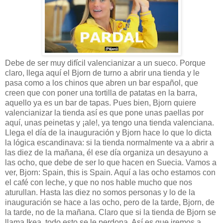
Debe de ser muy difícil valencianizar a un sueco. Porque
claro, llega aquí el Bjorn de turno a abrir una tienda y le
pasa como a los chinos que abren un bar español, que
creen que con poner una tortilla de patatas en la barra,
aquello ya es un bar de tapas. Pues bien, Bjorn quiere
valencianizar la tienda así es que pone unas paellas por
aquí, unas peinetas y ¡ale!, ya tengo una tienda valenciana.
Llega el día de la inauguración y Bjorn hace lo que lo dicta
la lógica escandinava: si la tienda normalmente va a abrir a
las diez de la mañana, él ese día organiza un desayuno a
las ocho, que debe de ser lo que hacen en Suecia. Vamos a
ver, Bjorn: Spain, this is Spain. Aquí a las ocho estamos con
el café con leche, y que no nos hable mucho que nos
aturullan. Hasta las diez no somos personas y lo de la
inauguración se hace a las ocho, pero de la tarde, Bjorn, de
la tarde, no de la mañana. Claro que si la tienda de Bjorn se
llama Ikea, todo esto se le perdona. Así es que iremos a