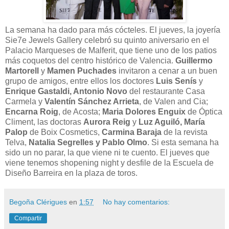
La semana ha dado para más cócteles. El jueves, la joyería
Sie7e Jewels Gallery celebró su quinto aniversario en el
Palacio Marqueses de Malferit, que tiene uno de los patios
más coquetos del centro histórico de Valencia.
Guillermo
Martorell
y
Mamen Puchades
invitaron a cenar a un buen
grupo de amigos, entre ellos los doctores
Luis Senís
y
Enrique Gastaldi, Antonio Novo
del restaurante Casa
Carmela y
Valentín Sánchez Arrieta
, de Valen and Cia;
Encarna Roig
, de Acosta;
Maria Dolores Enguix
de Óptica
Climent, las doctoras
Aurora Reig
y
Luz Aguiló, María
Palop
de Boix Cosmetics,
Carmina Baraja
de la revista
Telva,
Natalia Segrelles y Pablo Olmo
. Si esta semana ha
sido un no parar, la que viene ni te cuento. El jueves que
viene tenemos shopening night y desfile de la Escuela de
Diseño Barreira en la plaza de toros.
Begoña Clérigues
en
1:57
No hay comentarios:
Compartir