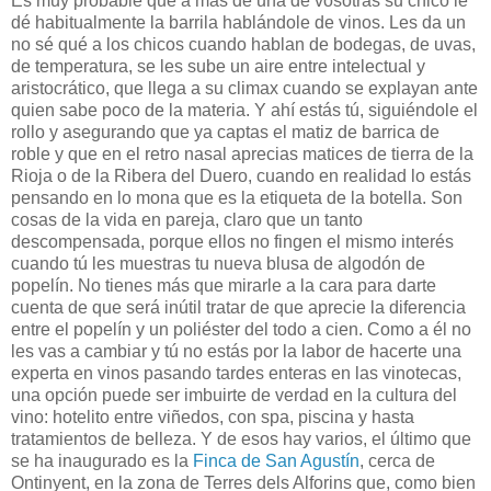
Es muy probable que a más de una de vosotras su chico le
dé habitualmente la barrila hablándole de vinos. Les da un
no sé qué a los chicos cuando hablan de bodegas, de uvas,
de temperatura, se les sube un aire entre intelectual y
aristocrático, que llega a su climax cuando se explayan ante
quien sabe poco de la materia. Y ahí estás tú, siguiéndole el
rollo y asegurando que ya captas el matiz de barrica de
roble y que en el retro nasal aprecias matices de tierra de la
Rioja o de la Ribera del Duero, cuando en realidad lo estás
pensando en lo mona que es la etiqueta de la botella. Son
cosas de la vida en pareja, claro que un tanto
descompensada, porque ellos no fingen el mismo interés
cuando tú les muestras tu nueva blusa de algodón de
popelín. No tienes más que mirarle a la cara para darte
cuenta de que será inútil tratar de que aprecie la diferencia
entre el popelín y un poliéster del todo a cien. Como a él no
les vas a cambiar y tú no estás por la labor de hacerte una
experta en vinos pasando tardes enteras en las vinotecas,
una opción puede ser imbuirte de verdad en la cultura del
vino: hotelito entre viñedos, con spa, piscina y hasta
tratamientos de belleza. Y de esos hay varios, el último que
se ha inaugurado es la
Finca de San Agustín
, cerca de
Ontinyent, en la zona de Terres dels Alforins que, como bien