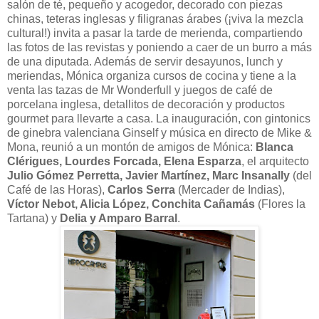
salón de té, pequeño y acogedor, decorado con piezas
chinas, teteras inglesas y filigranas árabes (¡viva la mezcla
cultural!) invita a pasar la tarde de merienda, compartiendo
las fotos de las revistas y poniendo a caer de un burro a más
de una diputada. Además de servir desayunos, lunch y
meriendas, Mónica organiza cursos de cocina y tiene a la
venta las tazas de Mr Wonderfull y juegos de café de
porcelana inglesa, detallitos de decoración y productos
gourmet para llevarte a casa. La inauguración, con gintonics
de ginebra valenciana Ginself y música en directo de Mike &
Mona, reunió a un montón de amigos de Mónica:
Blanca
Clérigues, Lourdes Forcada, Elena Esparza
, el arquitecto
Julio Gómez Perretta, Javier Martínez, Marc Insanally
(del
Café de las Horas),
Carlos Serra
(Mercader de Indias),
Víctor Nebot, Alicia López, Conchita Cañamás
(Flores la
Tartana) y
Delia y Amparo Barral
.