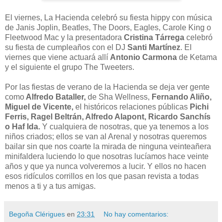
El viernes, La Hacienda celebró su fiesta hippy con música
de Janis Joplin, Beatles, The Doors, Eagles, Carole King o
Fleetwood Mac y la presentadora
Cristina Tárrega
celebró
su fiesta de cumpleaños con el DJ
Santi Martínez
. El
viernes que viene actuará allí
Antonio Carmona
de Ketama
y el siguiente el grupo The Tweeters.
Por las fiestas de verano de la Hacienda se deja ver gente
como
Alfredo Bataller,
de Sha Wellness,
Fernando Aliño,
Miguel de Vicente,
el históricos relaciones públicas
Pichi
Ferris, Ragel Beltrán, Alfredo Alapont, Ricardo Sanchís
o Haf Ida.
Y cualquiera de nosotras, que ya tenemos a los
niños criados; ellos se van al Arenal y nosotras queremos
bailar sin que nos coarte la mirada de ninguna veinteañera
minifaldera luciendo lo que nosotras lucíamos hace veinte
años y que ya nunca volveremos a lucir. Y ellos no hacen
esos ridículos corrillos en los que pasan revista a todas
menos a ti y a tus amigas.
Begoña Clérigues
en
23:31
No hay comentarios: