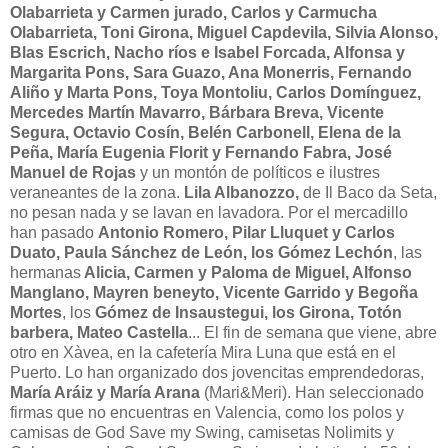
Olabarrieta y Carmen jurado, Carlos y Carmucha
Olabarrieta, Toni Girona, Miguel Capdevila, Silvia Alonso,
Blas Escrich, Nacho ríos e Isabel Forcada, Alfonsa y
Margarita Pons, Sara Guazo, Ana Monerris, Fernando
Aliño y Marta Pons, Toya Montoliu, Carlos Domínguez,
Mercedes Martín Mavarro, Bárbara Breva, Vicente
Segura, Octavio Cosín, Belén Carbonell, Elena de la
Peña, María Eugenia Florit y Fernando Fabra, José
Manuel de Rojas
y un montón de políticos e ilustres
veraneantes de la zona.
Lila Albanozzo,
de Il Baco da Seta,
no pesan nada y se lavan en lavadora. Por el mercadillo
han pasado
Antonio Romero, Pilar Lluquet y Carlos
Duato, Paula Sánchez de León, los Gómez Lechón
, las
hermanas
Alicia, Carmen y Paloma de Miguel, Alfonso
Manglano, Mayren beneyto, Vicente Garrido y Begoña
Mortes
, los
Gómez de Insaustegui, los Girona, Totón
barbera, Mateo Castella
... El fin de semana que viene, abre
otro en Xàvea, en la cafetería Mira Luna que está en el
Puerto. Lo han organizado dos jovencitas emprendedoras,
María Aráiz y María Arana
(Mari&Meri). Han seleccionado
firmas que no encuentras en Valencia, como los polos y
camisas de God Save my Swing, camisetas Nolimits y