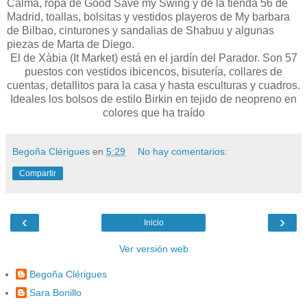
Calma, ropa de Good Save my Swing y de la tienda 56 de
Madrid, toallas, bolsitas y vestidos playeros de My barbara
de Bilbao, cinturones y sandalias de Shabuu y algunas
piezas de Marta de Diego.
El de Xàbia (It Market) está en el jardín del Parador. Son 57
puestos con vestidos ibicencos, bisutería, collares de
cuentas, detallitos para la casa y hasta esculturas y cuadros.
Ideales los bolsos de estilo Birkin en tejido de neopreno en
colores que ha traído
Begoña Clérigues
en
5:29
No hay comentarios:
Compartir
‹
›
Inicio
Ver versión web
Begoña Clérigues
Sara Bonillo