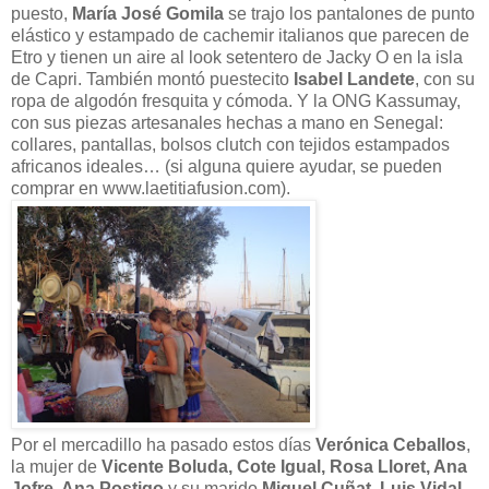
puesto,
María José Gomila
se trajo los pantalones de punto
elástico y estampado de cachemir italianos que parecen de
Etro y tienen un aire al look setentero de Jacky O en la isla
de Capri. También montó puestecito
Isabel Landete
, con su
ropa de algodón fresquita y cómoda. Y la ONG Kassumay,
con sus piezas artesanales hechas a mano en Senegal:
collares, pantallas, bolsos clutch con tejidos estampados
africanos ideales… (si alguna quiere ayudar, se pueden
comprar en www.laetitiafusion.com).
Por el mercadillo ha pasado estos días
Verónica Ceballos
,
la mujer de
Vicente Boluda, Cote Igual, Rosa Lloret, Ana
Jofre, Ana Postigo
y su marido
Miguel Cuñat, Luis Vidal,