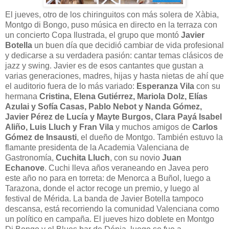
El jueves, otro de los chiringuitos con más solera de Xàbia,
Montgo di Bongo, puso música en directo en la terraza con
un concierto Copa Ilustrada, el grupo que montó
Javier
Botella
un buen día que decidió cambiar de vida profesional
y dedicarse a su verdadera pasión: cantar temas clásicos de
jazz y swing. Javier es de esos cantantes que gustan a
varias generaciones, madres, hijas y hasta nietas de ahí que
el auditorio fuera de lo más variado:
Esperanza Vila
con su
hermana
Cristina, Elena Gutiérrez, Mariola Dolz, Elías
Azulai y Sofía Casas, Pablo Nebot y Nanda Gómez,
Javier Pérez de Lucía y Mayte Burgos, Clara Payá Isabel
Aliño, Luis Lluch y Fran Vila
y muchos amigos de
Carlos
Gómez de Insausti
, el dueño de Montgo. También estuvo la
flamante presidenta de la Academia Valenciana de
Gastronomía,
Cuchita Lluch
, con su novio
Juan
Echanove
. Cuchi lleva años veraneando en Javea pero
este año no para en torreta: de Menorca a Buñol, luego a
Tarazona, donde el actor recoge un premio, y luego al
festival de Mérida. La banda de Javier Botella tampoco
descansa, está recorriendo la comunidad Valenciana como
un político en campaña. El jueves hizo doblete en Montgo