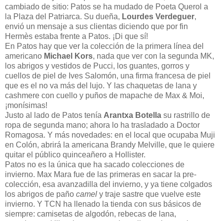
cambiado de sitio: Patos se ha mudado de Poeta Querol a
la Plaza del Patriarca. Su dueña,
Lourdes Verdeguer
,
envió un mensaje a sus clientas diciendo que por fin
Hermès estaba frente a Patos. ¡Di que sí!
En Patos hay que ver la colección de la primera línea del
americano
Michael Kors
, nada que ver con la segunda MK,
los abrigos y vestidos de Pucci, los guantes, gorros y
cuellos de piel de Ives Salomón, una firma francesa de piel
que es el no va más del lujo. Y las chaquetas de lana y
cashmere con cuello y puños de mapache de Max & Moi,
¡monísimas!
Justo al lado de Patos tenía
Arantxa Botella
su rastrillo de
ropa de segunda mano; ahora lo ha trasladado a Doctor
Romagosa. Y más novedades: en el local que ocupaba Muji
en Colón, abrirá la americana Brandy Melville, que le quiere
quitar el público quinceañero a Hollister.
Patos no es la única que ha sacado colecciones de
invierno. Max Mara fue de las primeras en sacar la pre-
colección, esa avanzadilla del invierno, y ya tiene colgados
los abrigos de paño
camel
y traje sastre que vuelve este
invierno. Y TCN ha llenado la tienda con sus básicos de
siempre: camisetas de algodón, rebecas de lana,