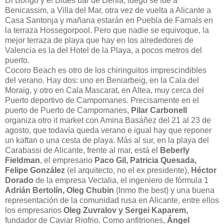
Di Bongo y el Blues bar de Dénia, luego se fue a
Benicassim, a Villa del Mar, otra vez de vuelta a Alicante a
Casa Santonja y mañana estarán en Puebla de Farnals en
la terraza Hossegorpool. Pero que nadie se equivoque, la
mejor terraza de playa que hay en los alrededores de
Valencia es la del Hotel de la Playa, a pocos metros del
puerto.
Cocoro Beach es otro de los chiringuitos imprescindibles
del verano. Hay dos: uno en Beniarbeig, en la Cala del
Moraig, y otro en Cala Mascarat, en Altea, muy cerca del
Puerto deportivo de Campomanes. Precisamente en el
puerto de Puerto de Campomanes,
Pilar Carbonell
organiza otro it market con Amina Basáñez del 21 al 23 de
agosto, que todavía queda verano e igual hay que reponer
un kaftan o una cesta de playa. Más al sur, en la playa del
Carabassi de Alicante, frente al mar, está el
Beberly
Fieldman
, el empresario
Paco Gil, Patricia Quesada,
Felipe González
(el arquitecto, no el ex presidente),
Héctor
Dorado
de la empresa Vectalia, el ingeniero de fórmula 1
Adrián Bertolín,
Oleg Chubin
(Inmo the best) y una buena
representación de la comunidad rusa en Alicante, entre ellos
los empresarios
Oleg Zuvralov y Sergei Kaparem,
fundador de Caviar Riofrio. Como anfitriones,
Ángel