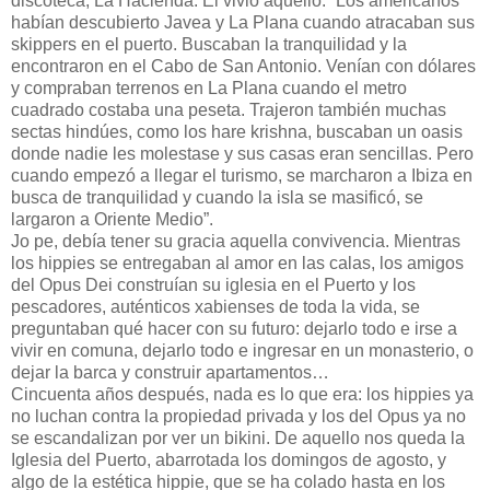
discoteca, La Hacienda. Él vivió aquello: “Los americanos
habían descubierto Javea y La Plana cuando atracaban sus
skippers en el puerto. Buscaban la tranquilidad y la
encontraron en el Cabo de San Antonio. Venían con dólares
y compraban terrenos en La Plana cuando el metro
cuadrado costaba una peseta. Trajeron también muchas
sectas hindúes, como los hare krishna, buscaban un oasis
donde nadie les molestase y sus casas eran sencillas. Pero
cuando empezó a llegar el turismo, se marcharon a Ibiza en
busca de tranquilidad y cuando la isla se masificó, se
largaron a Oriente Medio”.
Jo pe, debía tener su gracia aquella convivencia. Mientras
los hippies se entregaban al amor en las calas, los amigos
del Opus Dei construían su iglesia en el Puerto y los
pescadores, auténticos xabienses de toda la vida, se
preguntaban qué hacer con su futuro: dejarlo todo e irse a
vivir en comuna, dejarlo todo e ingresar en un monasterio, o
dejar la barca y construir apartamentos…
Cincuenta años después, nada es lo que era: los hippies ya
no luchan contra la propiedad privada y los del Opus ya no
se escandalizan por ver un bikini. De aquello nos queda la
Iglesia del Puerto, abarrotada los domingos de agosto, y
algo de la estética hippie, que se ha colado hasta en los