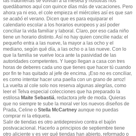
las madrileñas se volvían a la meseta y nosotras nos
quedábamos aquí con quince días más de vacaciones. Pero
ahora ya ni eso, el cole empieza el miércoles así es que
san
se acabó
el verano. Dicen que es para equiparar el
calendario escolar a los horarios europeos y así poder
conciliar la vida familiar y laboral. Claro, por eso cada niño
tiene un horario distinto. Así no hay quien concilie nada: el
pequeño entra a las nueve, la mayor a las ocho y el
mediano, según qué día, a las ocho o a las nueve. Con lo
que la familia se vuelve loca ante la pasividad de las
autoridades competentes. Y luego llegan a casa con tres
horas de deberes cada uno que tienes que hacer tú cuando
por fin te has quitado al jefe de encima. ¡Eso no es conciliar,
es como intentar hacer una paella con un grano de arroz!
La vuelta al cole solo nos reserva algunas alegrías, como
leer el Telva especial colecciones que ha preparado la
estilosa
Maite Sebastiá
, redactora jefe de moda. Quieras
que no siempre te sube la moral ver los nuevos diseños de
Prada, Celine o
Stella McCartney
aunque no puedas
comprar ni la etiqueta.
Salir de tiendas es otro antidepresivo contra el bajón
postvacacional. Hacerlo a principios de septiembre tiene
otro aliciente y es ver qué tiendas han abierto, reformado o