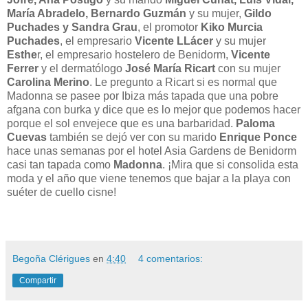
María Abradelo, Bernardo Guzmán
y su mujer,
Gildo
Puchades y Sandra Grau
, el promotor
Kiko Murcia
Puchades
, el empresario
Vicente LLácer
y su mujer
Esthe
r, el empresario hostelero de Benidorm,
Vicente
Ferrer
y el dermatólogo
José María Ricart
con su mujer
Carolina Merino
. Le pregunto a Ricart si es normal que
Madonna se pasee por Ibiza más tapada que una pobre
afgana con burka y dice que es lo mejor que podemos hacer
porque el sol envejece que es una barbaridad.
Paloma
Cuevas
también se dejó ver con su marido
Enrique Ponce
hace unas semanas por el hotel Asia Gardens de Benidorm
casi tan tapada como
Madonna
. ¡Mira que si consolida esta
moda y el año que viene tenemos que bajar a la playa con
suéter de cuello cisne!
Begoña Clérigues
en
4:40
4 comentarios:
Compartir