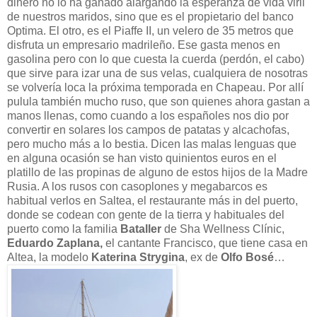
dinero no lo ha ganado alargando la esperanza de vida viril
de nuestros maridos, sino que es el propietario del banco
Optima. El otro, es el Piaffe II, un velero de 35 metros que
disfruta un empresario madrileño. Ese gasta menos en
gasolina pero con lo que cuesta la cuerda (perdón, el cabo)
que sirve para izar una de sus velas, cualquiera de nosotras
se volvería loca la próxima temporada en Chapeau. Por allí
pulula también mucho ruso, que son quienes ahora gastan a
manos llenas, como cuando a los españoles nos dio por
convertir en solares los campos de patatas y alcachofas,
pero mucho más a lo bestia. Dicen las malas lenguas que
en alguna ocasión se han visto quinientos euros en el
platillo de las propinas de alguno de estos hijos de la Madre
Rusia. A los rusos con casoplones y megabarcos es
habitual verlos en Saltea, el restaurante más in del puerto,
donde se codean con gente de la tierra y habituales del
puerto como la familia
Bataller
de Sha Wellness Clínic,
Eduardo Zaplana,
el cantante Francisco, que tiene casa en
Altea, la modelo
Katerina Strygina
, ex de
Olfo Bosé
…