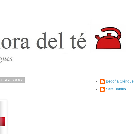
re de 2007
Begoña Clérigue
Sara Bonillo