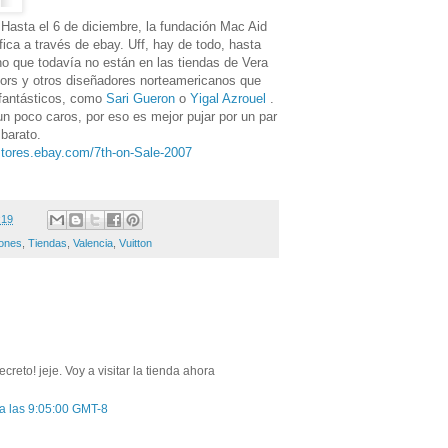
 Hasta el 6 de diciembre, la fundación Mac Aid
ica a través de ebay. Uff, hay de todo, hasta
o que todavía no están en las tiendas de Vera
rs y otros diseñadores norteamericanos que
 fantásticos, como
Sari Gueron
o
Yigal Azrouel
.
n poco caros, por eso es mejor pujar por un par
barato.
/stores.ebay.com/7th-on-Sale-2007
:19
iones
,
Tiendas
,
Valencia
,
Vuitton
creto! jeje. Voy a visitar la tienda ahora
a las 9:05:00 GMT-8