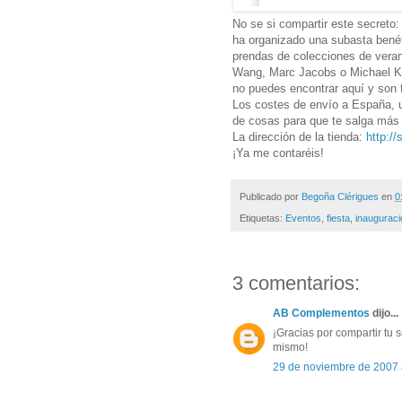
No se si compartir este secreto:
ha organizado una subasta benéf
prendas de colecciones de veran
Wang, Marc Jacobs o Michael Ko
no puedes encontrar aquí y son
Los costes de envío a España, u
de cosas para que te salga más 
La dirección de la tienda:
http:/
¡Ya me contaréis!
Publicado por
Begoña Clérigues
en
0
Etiquetas:
Eventos
,
fiesta
,
inaugurac
3 comentarios:
AB Complementos
dijo...
¡Gracias por compartir tu se
mismo!
29 de noviembre de 2007 