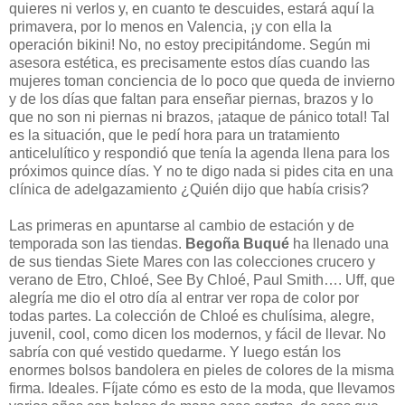
quieres ni verlos y, en cuanto te descuides, estará aquí la
primavera, por lo menos en Valencia, ¡y con ella la
operación bikini! No, no estoy precipitándome. Según mi
asesora estética, es precisamente estos días cuando las
mujeres toman conciencia de lo poco que queda de invierno
y de los días que faltan para enseñar piernas, brazos y lo
que no son ni piernas ni brazos, ¡ataque de pánico total! Tal
es la situación, que le pedí hora para un tratamiento
anticelulítico y respondió que tenía la agenda llena para los
próximos quince días. Y no te digo nada si pides cita en una
clínica de adelgazamiento ¿Quién dijo que había crisis?
Las primeras en apuntarse al cambio de estación y de
temporada son las tiendas.
Begoña Buqué
ha llenado una
de sus tiendas Siete Mares con las colecciones crucero y
verano de Etro, Chloé, See By Chloé, Paul Smith…. Uff, que
alegría me dio el otro día al entrar ver ropa de color por
todas partes. La colección de Chloé es chulísima, alegre,
juvenil, cool, como dicen los modernos, y fácil de llevar. No
sabría con qué vestido quedarme. Y luego están los
enormes bolsos bandolera en pieles de colores de la misma
firma. Ideales. Fíjate cómo es esto de la moda, que llevamos