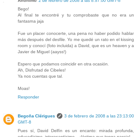
Anónimo
2 de febrero de 2008 a las 8:57:00 GMT-8
Bego!
Al final te encontré y tu comprobaste que no era un
fantasma jaja
Fue un placer conocerte, una pena no haber podido hablar
más después del desfile. Yo me quedé un rato en el kissing
room y conocí (foto incluida) a David, que es un heaven y a
Javier de Miguel (aayss!)
Espero que podamos coincidir en otra ocasión.
Ah, Disfrutad de Cibeles!
Ya nos cuentas que tal.
Moas!
Responder
Begoña Clérigues
3 de febrero de 2008 a las 23:13:00
GMT-8
Pues sí, David Delfín es un encanto: mirada profunda,
educadísimo, interesantísimo... ¡lástima que tenga pareja!