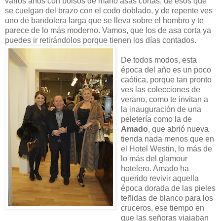
varios años con bolsos de mano asas cortas, de esos que
se cuelgan del brazo con el codo doblado, y de repente ves
uno de bandolera larga que se lleva sobre el hombro y te
parece de lo más moderno. Vamos, que los de asa corta ya
puedes ir retirándolos porque tienen los días contados.
De todos modos, esta
época del año es un poco
caótica, porque tan pronto
ves las colecciones de
verano, como te invitan a
la inauguración de una
peletería como la de
Amado
, que abrió nueva
tienda nada menos que en
el Hotel Westin, lo más de
lo más del glamour
hotelero. Amado ha
querido revivir aquella
época dorada de las pieles
teñidas de blanco para los
cruceros, ese tiempo en
que las señoras viajaban