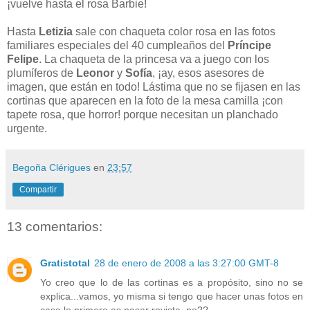
¡vuelve hasta el rosa Barbie!
Hasta
Letizia
sale con chaqueta color rosa en las fotos
familiares especiales del 40 cumpleaños del
Príncipe
Felipe
. La chaqueta de la princesa va a juego con los
plumíferos de
Leonor
y
Sofía
, ¡ay, esos asesores de
imagen, que están en todo! Lástima que no se fijasen en las
cortinas que aparecen en la foto de la mesa camilla ¡con
tapete rosa, que horror! porque necesitan un planchado
urgente.
Begoña Clérigues
en
23:57
Compartir
13 comentarios:
Gratistotal
28 de enero de 2008 a las 3:27:00 GMT-8
Yo creo que lo de las cortinas es a propósito, sino no se
explica...vamos, yo misma si tengo que hacer unas fotos en
casa lo primero es pasar revista, no??