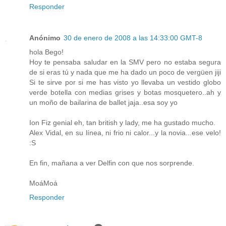
Responder
Anónimo
30 de enero de 2008 a las 14:33:00 GMT-8
hola Bego!
Hoy te pensaba saludar en la SMV pero no estaba segura
de si eras tú y nada que me ha dado un poco de vergüen jiji
Si te sirve por si me has visto yo llevaba un vestido globo
verde botella con medias grises y botas mosquetero..ah y
un moño de bailarina de ballet jaja..esa soy yo
Ion Fiz genial eh, tan british y lady, me ha gustado mucho.
Alex Vidal, en su línea, ni frio ni calor...y la novia...ese velo!
:S
En fin, mañana a ver Delfin con que nos sorprende.
MoáMoá
Responder