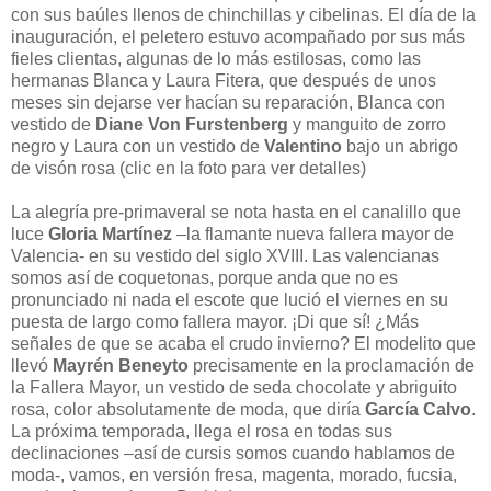
con sus baúles llenos de chinchillas y cibelinas. El día de la
inauguración, el peletero estuvo acompañado por sus más
fieles clientas, algunas de lo más estilosas, como las
hermanas Blanca y Laura Fitera, que después de unos
meses sin dejarse ver hacían su reparación, Blanca con
vestido de
Diane Von Furstenberg
y manguito de zorro
negro y Laura con un vestido de
Valentino
bajo un abrigo
de visón rosa (clic en la foto para ver detalles)
La alegría pre-primaveral se nota hasta en el canalillo que
luce
Gloria Martínez
–la flamante nueva fallera mayor de
Valencia- en su vestido del siglo XVIII. Las valencianas
somos así de coquetonas, porque anda que no es
pronunciado ni nada el escote que lució el viernes en su
puesta de largo como fallera mayor. ¡Di que sí! ¿Más
señales de que se acaba el crudo invierno? El modelito que
llevó
Mayrén Beneyto
precisamente en la proclamación de
la Fallera Mayor, un vestido de seda chocolate y abriguito
rosa, color absolutamente de moda, que diría
García Calvo
.
La próxima temporada, llega el rosa en todas sus
declinaciones –así de cursis somos cuando hablamos de
moda-, vamos, en versión fresa, magenta, morado, fucsia,