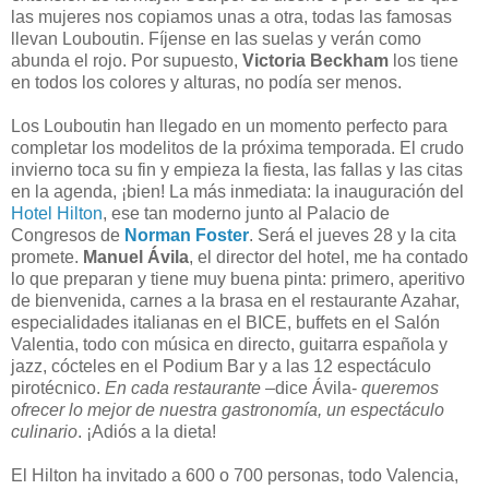
las mujeres nos copiamos unas a otra, todas las famosas
llevan Louboutin. Fíjense en las suelas y verán como
abunda el rojo. Por supuesto,
Victoria Beckham
los tiene
en todos los colores y alturas, no podía ser menos.
Los Louboutin han llegado en un momento perfecto para
completar los modelitos de la próxima temporada. El crudo
invierno toca su fin y empieza la fiesta, las fallas y las citas
en la agenda, ¡bien! La más inmediata: la inauguración del
Hotel Hilton
, ese tan moderno junto al Palacio de
Congresos de
Norman Foster
. Será el jueves 28 y la cita
promete.
Manuel Ávila
, el director del hotel, me ha contado
lo que preparan y tiene muy buena pinta: primero, aperitivo
de bienvenida, carnes a la brasa en el restaurante Azahar,
especialidades italianas en el BICE, buffets en el Salón
Valentia, todo con música en directo, guitarra española y
jazz, cócteles en el Podium Bar y a las 12 espectáculo
pirotécnico.
En cada restaurante
–dice Ávila-
queremos
ofrecer lo mejor de nuestra gastronomía, un espectáculo
culinario
. ¡Adiós a la dieta!
El Hilton ha invitado a 600 o 700 personas, todo Valencia,