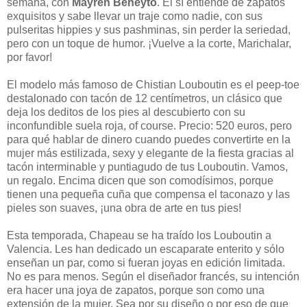
semana, con
Mayren Beneyto
. El sí entiende de zapatos
exquisitos y sabe llevar un traje como nadie, con sus
pulseritas hippies y sus pashminas, sin perder la seriedad,
pero con un toque de humor. ¡Vuelve a la corte, Marichalar,
por favor!
El modelo más famoso de Chistian Louboutin es el peep-toe
destalonado con tacón de 12 centímetros, un clásico que
deja los deditos de los pies al descubierto con su
inconfundible suela roja, of course. Precio: 520 euros, pero
para qué hablar de dinero cuando puedes convertirte en la
mujer más estilizada, sexy y elegante de la fiesta gracias al
tacón interminable y puntiagudo de tus Louboutin. Vamos,
un regalo. Encima dicen que son comodísimos, porque
tienen una pequeña cuña que compensa el taconazo y las
pieles son suaves, ¡una obra de arte en tus pies!
Esta temporada, Chapeau se ha traído los Louboutin a
Valencia. Les han dedicado un escaparate enterito y sólo
enseñan un par, como si fueran joyas en edición limitada.
No es para menos. Según el diseñador francés, su intención
era hacer una joya de zapatos, porque son como una
extensión de la mujer. Sea por su diseño o por eso de que