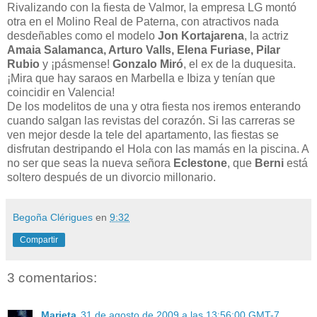
Rivalizando con la fiesta de Valmor, la empresa LG montó
otra en el Molino Real de Paterna, con atractivos nada
desdeñables como el modelo
Jon Kortajarena
, la actriz
Amaia Salamanca, Arturo
Valls, Elena Furiase, Pilar
Rubio
y ¡pásmense!
Gonzalo Miró
, el ex de la duquesita.
¡Mira que hay saraos en Marbella e Ibiza y tenían que
coincidir en Valencia!
De los modelitos de una y otra fiesta nos iremos enterando
cuando salgan las revistas del corazón. Si las carreras se
ven mejor desde la tele del apartamento, las fiestas se
disfrutan destripando el Hola con las mamás en la piscina. A
no ser que seas la nueva señora
Eclestone
, que
Berni
está
soltero después de un divorcio millonario.
Begoña Clérigues
en
9:32
Compartir
3 comentarios:
Marieta
31 de agosto de 2009 a las 13:56:00 GMT-7