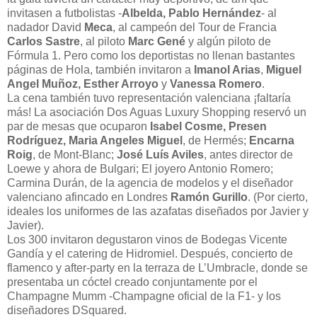
invitasen a futbolistas -
Albelda, Pablo Hernández
- al
nadador David
Meca
, al campeón del Tour de Francia
Carlos Sastre
, al piloto
Marc Gené
y algún piloto de
Fórmula 1. Pero como los deportistas no llenan bastantes
páginas de Hola, también invitaron a
Imanol Arias
,
Miguel
Angel Muñoz, Esther Arroyo
y
Vanessa Romero
.
La cena también tuvo representación valenciana ¡faltaría
más! La asociación Dos Aguas Luxury Shopping reservó un
par de mesas que ocuparon
Isabel Cosme, Presen
Rodríguez, Maria Angeles Miguel
, de Hermés;
Encarna
Roig
, de Mont-Blanc;
José Luís Aviles
, antes director de
Loewe y ahora de Bulgari; El joyero Antonio Romero;
Carmina Durán, de la agencia de modelos y el diseñador
valenciano afincado en Londres
Ramón Gurillo
. (Por cierto,
ideales los uniformes de las azafatas diseñados por Javier y
Javier).
Los 300 invitaron degustaron vinos de Bodegas Vicente
Gandía y el catering de Hidromiel. Después, concierto de
flamenco y after-party en la terraza de L’Umbracle, donde se
presentaba un cóctel creado conjuntamente por el
Champagne Mumm -Champagne oficial de la F1- y los
diseñadores DSquared.