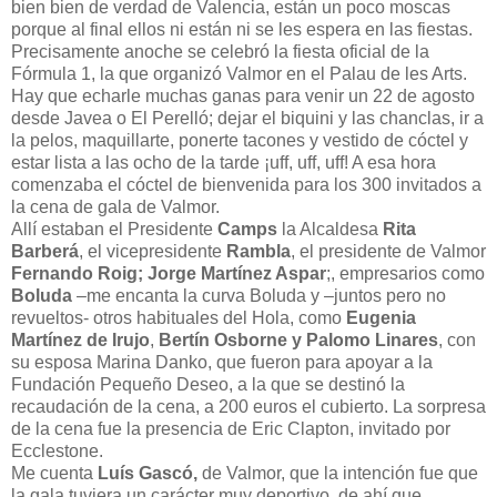
bien bien de verdad de Valencia, están un poco moscas
porque al final ellos ni están ni se les espera en las fiestas.
Precisamente anoche se celebró la fiesta oficial de la
Fórmula 1, la que organizó Valmor en el Palau de les Arts.
Hay que echarle muchas ganas para venir un 22 de agosto
desde Javea o El Perelló; dejar el biquini y las chanclas, ir a
la pelos, maquillarte, ponerte tacones y vestido de cóctel y
estar lista a las ocho de la tarde ¡uff, uff, uff! A esa hora
comenzaba el cóctel de bienvenida para los 300 invitados a
la cena de gala de Valmor.
Allí estaban el Presidente
Camps
la Alcaldesa
Rita
Barberá
, el vicepresidente
Rambla
, el presidente de Valmor
Fernando Roig; Jorge Martínez Aspar
;, empresarios como
Boluda
–me encanta la curva Boluda y –juntos pero no
revueltos- otros habituales del Hola, como
Eugenia
Martínez de Irujo
,
Bertín Osborne y Palomo Linares
, con
su esposa Marina Danko, que fueron para apoyar a la
Fundación Pequeño Deseo, a la que se destinó la
recaudación de la cena, a 200 euros el cubierto. La sorpresa
de la cena fue la presencia de Eric Clapton, invitado por
Ecclestone.
Me cuenta
Luís Gascó,
de Valmor, que la intención fue que
la gala tuviera un carácter muy deportivo, de ahí que