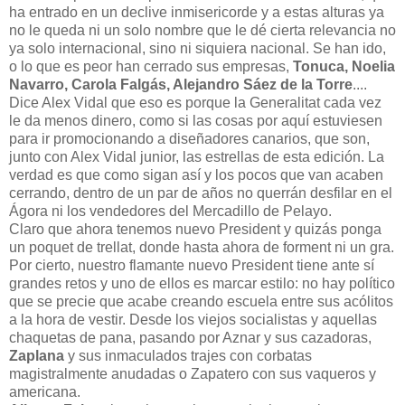
ha entrado en un declive inmisericorde y a estas alturas ya
no le queda ni un solo nombre que le dé cierta relevancia no
ya solo internacional, sino ni siquiera nacional. Se han ido,
o lo que es peor han cerrado sus empresas,
Tonuca, Noelia
Navarro, Carola Falgás, Alejandro Sáez de la Torre
....
Dice Alex Vidal que eso es porque la Generalitat cada vez
le da menos dinero, como si las cosas por aquí estuviesen
para ir promocionando a diseñadores canarios, que son,
junto con Alex Vidal junior, las estrellas de esta edición. La
verdad es que como sigan así y los pocos que van acaben
cerrando, dentro de un par de años no querrán desfilar en el
Ágora ni los vendedores del Mercadillo de Pelayo.
Claro que ahora tenemos nuevo President y quizás ponga
un poquet de trellat, donde hasta ahora de forment ni un gra.
Por cierto, nuestro flamante nuevo President tiene ante sí
grandes retos y uno de ellos es marcar estilo: no hay político
que se precie que acabe creando escuela entre sus acólitos
a la hora de vestir. Desde los viejos socialistas y aquellas
chaquetas de pana, pasando por Aznar y sus cazadoras,
Zaplana
y sus inmaculados trajes con corbatas
magistralmente anudadas o Zapatero con sus vaqueros y
americana.