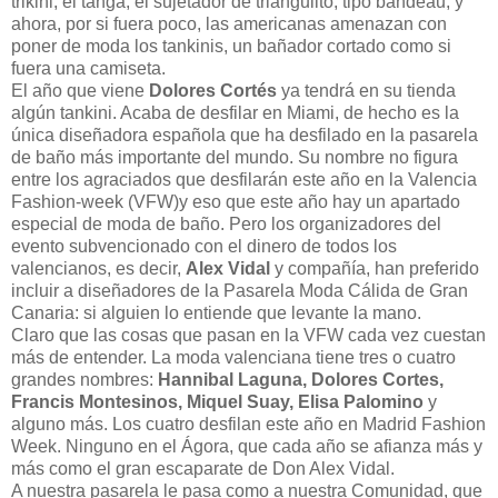
trikini, el tanga, el sujetador de triangulito, tipo bandeau, y
ahora, por si fuera poco, las americanas amenazan con
poner de moda los tankinis, un bañador cortado como si
fuera una camiseta.
El año que viene
Dolores Cortés
ya tendrá en su tienda
algún tankini. Acaba de desfilar en Miami, de hecho es la
única diseñadora española que ha desfilado en la pasarela
de baño más importante del mundo. Su nombre no figura
entre los agraciados que desfilarán este año en la Valencia
Fashion-week (VFW)y eso que este año hay un apartado
especial de moda de baño. Pero los organizadores del
evento subvencionado con el dinero de todos los
valencianos, es decir,
Alex Vidal
y compañía, han preferido
incluir a diseñadores de la Pasarela Moda Cálida de Gran
Canaria: si alguien lo entiende que levante la mano.
Claro que las cosas que pasan en la VFW cada vez cuestan
más de entender. La moda valenciana tiene tres o cuatro
grandes nombres:
Hannibal Laguna, Dolores Cortes,
Francis Montesinos, Miquel Suay, Elisa Palomino
y
alguno más. Los cuatro desfilan este año en Madrid Fashion
Week. Ninguno en el Ágora, que cada año se afianza más y
más como el gran escaparate de Don Alex Vidal.
A nuestra pasarela le pasa como a nuestra Comunidad, que