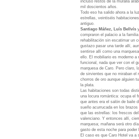
incluso restos de la muralla ár
mil doscientos años.
Todo eso ha salido ahora a la luz
estrellas, veintiséis habitacion
antiguo.
Santiago Máñez, Luís Bellvís
y
compraron el palacio a la famili
rehabilitación sin escatimar un 
gustazo pasar una tarde allí, au
sentirse allí como una marquesa 
ello. El mobiliario es moderno a
funcional, nada que ver con el g
marquesa de Caro. Pero claro, l
de sirvientes que no miraban el r
chorros de oro aunque alguien t
la plata.
Las habitaciones son todas disti
una locura romántica: ocupa el fr
que antes era el salón de baile 
sueño acurrucada en los brazos d
que las estrellas: los frescos d
valenciano. Y entonces allí, cie
marquesa; mañana será otro dí
gasto de esta noche para poder l
El caso es que Caro Hotel va a s