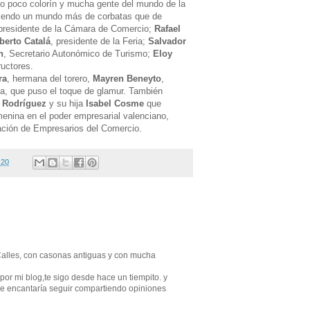
bo poco colorín y mucha gente del mundo de la
siendo un mundo más de corbatas que de
 presidente de la Cámara de Comercio;
Rafael
berto Catalá
, presidente de la Feria;
Salvador
n
, Secretario Autonómico de Turismo;
Eloy
ructores.
ra
, hermana del torero,
Mayren Beneyto
,
ca, que puso el toque de glamur. También
 Rodríguez
y su hija
Isabel Cosme
que
enina en el poder empresarial valenciano,
ación de Empresarios del Comercio.
:20
Calles, con casonas antiguas y con mucha
por mi blog,te sigo desde hace un tiempito. y
 me encantaría seguir compartiendo opiniones