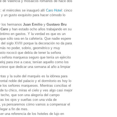
abe de Valencia y mosaicos romanos de hace dos
: el miércoles se inauguró allí
Caro Hotel
: cinco
es y un gusto exquisito para hacer cómodo lo
 los hermanos
Juan Emilio
y
Gustavo Bru
a
Caro
y han estado ocho años trabajando en su
céntimo en gastos. Y la verdad es que es un
nque sólo sea en la cafetería. Que nadie espere
del siglo XVIII porque la decoración no da para
 más no poder, sobrio, geométrico y muy
usto rococó que debía de tener la señora
a señora marquesa seguro que tenía un ejército
eloj para irse a casa; tenían aquello como los
uviese que dedicar una semana al año a limpiar
ntas y la suite del marqués es la idónea para
ontal noble del palacio y el dormitorio es hoy lo
de los señores marqueses. Mientras concilias el
e tu chico, miras el cielo y ves algo casi mejor
el techo, que son una alegoría del campo
rras los ojos y sueñas con una vida de
a, ya pensaremos cómo vamos a compensar el
legar a fin de mes.
er una referencia de los hoteles de lujo en