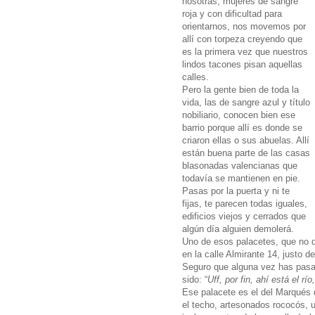
nosotras, mujeres de sangre
roja y con dificultad para
orientarnos, nos movemos por
allí con torpeza creyendo que
es la primera vez que nuestros
lindos tacones pisan aquellas
calles.
Pero la gente bien de toda la
vida, las de sangre azul y título
nobiliario, conocen bien ese
barrio porque allí es donde se
criaron ellas o sus abuelas. Allí
están buena parte de las casas
blasonadas valencianas que
todavía se mantienen en pie.
Pasas por la puerta y ni te
fijas, te parecen todas iguales,
edificios viejos y cerrados que
algún día alguien demolerá.
Uno de esos palacetes, que no da
en la calle Almirante 14, justo d
Seguro que alguna vez has pasad
sido: “
Uff, por fin, ahí está el r
Ese palacete es el del Marqués 
el techo, artesonados rococós, 