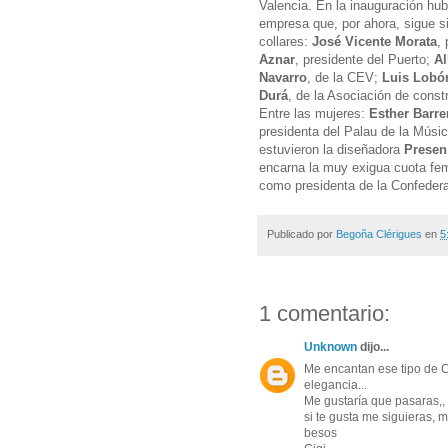
Valencia. En la inauguración hu
empresa que, por ahora, sigue 
collares:
José Vicente Morata
,
Aznar
, presidente del Puerto;
Al
Navarro
, de la CEV;
Luis Lobó
Durá
, de la Asociación de const
Entre las mujeres:
Esther Barre
presidenta del Palau de la Músi
estuvieron la diseñadora
Presen
encarna la muy exigua cuota fem
como presidenta de la Confeder
Publicado por
Begoña Clérigues
en
5
1 comentario:
Unknown
dijo...
Me encantan ese tipo de 
elegancia...
Me gustaría que pasaras,, 
si te gusta me siguieras,
besos