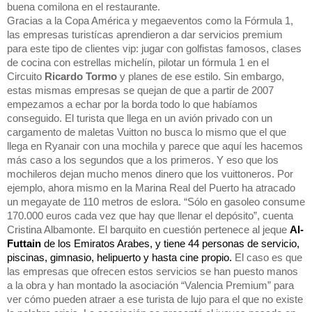
buena comilona en el restaurante.

Gracias a la Copa América y megaeventos como la Fórmula 1, 
las empresas turistícas aprendieron a dar servicios premium 
para este tipo de clientes vip: jugar con golfistas famosos, clases 
de cocina con estrellas michelín, pilotar un fórmula 1 en el 
Circuito 
Ricardo Tormo
 y planes de ese estilo. Sin embargo, 
estas mismas empresas se quejan de que a partir de 2007 
empezamos a echar por la borda todo lo que habíamos 
conseguido. El turista que llega en un avión privado con un 
cargamento de maletas Vuitton no busca lo mismo que el que 
llega en Ryanair con una mochila y parece que aquí les hacemos 
más caso a los segundos que a los primeros. Y eso que los 
mochileros dejan mucho menos dinero que los vuittoneros. Por 
ejemplo, ahora mismo en la Marina Real del Puerto ha atracado 
un megayate de 110 metros de eslora. “Sólo en gasoleo consume 
170.000 euros cada vez que hay que llenar el depósito”, cuenta 
Cristina Albamonte. El barquito en cuestión pertenece al jeque 
Al-
Futtain
 de los Emiratos Arabes, y tiene 44 personas de servicio, 
piscinas, gimnasio, helipuerto y hasta cine propio.
El caso es que 
las empresas que ofrecen estos servicios se han puesto manos 
a la obra y han montado la asociación “Valencia Premium” para 
ver cómo pueden atraer a ese turista de lujo para el que no existe 