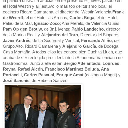
la palabra crisis. La asociación se presentó el jueves pasado en 
el Hotel Westin y allí estuvo lo más top del turismo local: el 
cocinero Ricard Camarena, el director del Westin Valencia
,Frank 
de Weerdt; 
el del Hotel las Arenas, 
Carlos Boga,
 el del Hotel 
Palau de la Mar,
 Ignacio Zoco
; Ana Merelo, de Valencia Guías; 
Pam Op den Brouw,
 de 3n1 Ivents; 
Pablo Landecho,
 director 
de la Marina Real, y 
Alejandro del Toro
, Director del Bioparc; 
Javier Andrés
, de La Sucursal y Vertical, 
Fernando Aliño
, del 
Grupo Alto, Ricard Camarena y
 Alejandro García
, de Bodega 
Casa Montaña. A todos ellos los conoce bien Cuchita Lluch, que 
acaba de ser reelegida presidenta de la
 Academia Valenciana de 
Gastronomía. Junto a ella están 
Sergio Adelantado, Lourdes 
Reyna, Rafael Alcón, Francisco Martinez Boluda, Ana 
Portacelli, Carlos Pascual, Enrique Amat
 (calzados Magrit) y 
José Sanchís
, de Rebeca Sanver.