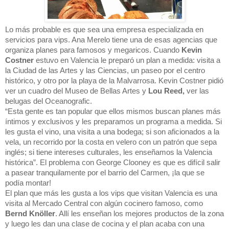
Lo más probable es que sea una empresa especializada en 
servicios para vips. Ana Merelo tiene una de esas agencias que 
organiza planes para famosos y megaricos. Cuando
 Kevin 
Costner
 estuvo en Valencia le preparó un plan a medida: visita a 
la Ciudad de las Artes y las Ciencias, un paseo por el centro 
histórico, y otro por la playa de la Malvarrosa. Kevin Costner pidió 
ver un cuadro del Museo de Bellas Artes y 
Lou Reed,
 ver las 
belugas del Oceanografic.

“Esta gente es tan popular que ellos mismos buscan planes más 
íntimos y exclusivos y les preparamos un programa a medida. Si 
les gusta el vino, una visita a una bodega; si son aficionados a la 
vela, un recorrido por la costa en velero con un patrón que sepa 
inglés; si tiene intereses culturales, les enseñamos la Valencia 
histórica”. El problema con George Clooney es que es difícil salir 
a pasear tranquilamente por el barrio del Carmen, ¡la que se 
podía montar!

El plan que más les gusta a los vips que visitan Valencia es una 
visita al Mercado Central con algún cocinero famoso, como 
Bernd Knöller
. Allí les enseñan los mejores productos de la zona 
y luego les dan una clase de cocina y el plan acaba con una 