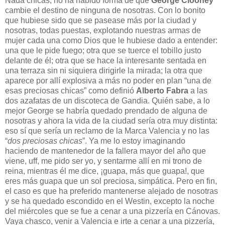
Nada chicas, no ha habido forma de que
George Clooney
cambie el destino de ninguna de nosotras. Con lo bonito
que hubiese sido que se pasease más por la ciudad y
nosotras, todas puestas, explotando nuestras armas de
mujer cada una como Dios que le hubiese dado a entender:
una que le pide fuego; otra que se tuerce el tobillo justo
delante de él; otra que se hace la interesante sentada en
una terraza sin ni siquiera dirigirle la mirada; la otra que
aparece por allí explosiva a más no poder en plan “una de
esas preciosas chicas” como definió
Alberto Fabra
a las
dos azafatas de un discoteca de Gandia. Quién sabe, a lo
mejor George se habría quedado prendado de alguna de
nosotras y ahora la vida de la ciudad sería otra muy distinta:
eso sí que sería un reclamo de la Marca Valencia y no las
“
dos preciosas chicas
”. Ya me lo estoy imaginando
haciendo de mantenedor de la fallera mayor del año que
viene, uff, me pido ser yo, y sentarme allí en mi trono de
reina, mientras él me dice, ¡guapa, más que guapa!, que
eres más guapa que un sol preciosa, simpática. Pero en fin,
el caso es que ha preferido mantenerse alejado de nosotras
y se ha quedado escondido en el Westin, excepto la noche
del miércoles que se fue a cenar a una pizzería en Cánovas.
Vaya chasco, venir a Valencia e irte a cenar a una pizzería,