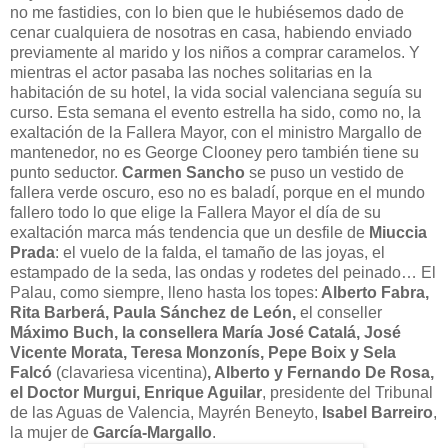
no me fastidies, con lo bien que le hubiésemos dado de
cenar cualquiera de nosotras en casa, habiendo enviado
previamente al marido y los niños a comprar caramelos. Y
mientras el actor pasaba las noches solitarias en la
habitación de su hotel, la vida social valenciana seguía su
curso. Esta semana el evento estrella ha sido, como no, la
exaltación de la Fallera Mayor, con el ministro Margallo de
mantenedor, no es George Clooney pero también tiene su
punto seductor.
Carmen Sancho
se puso un vestido de
fallera verde oscuro, eso no es baladí, porque en el mundo
fallero todo lo que elige la Fallera Mayor el día de su
exaltación marca más tendencia que un desfile de
Miuccia
Prada
: el vuelo de la falda, el tamaño de las joyas, el
estampado de la seda, las ondas y rodetes del peinado… El
Palau, como siempre, lleno hasta los topes:
Alberto Fabra,
Rita Barberá, Paula Sánchez de León,
el conseller
Máximo Buch, la consellera María José Catalá, José
Vicente Morata, Teresa Monzonís, Pepe Boix y Sela
Falcó
(clavariesa vicentina)
, Alberto y Fernando De Rosa,
el Doctor Murgui, Enrique Aguilar
, presidente del Tribunal
de las Aguas de Valencia, Mayrén Beneyto,
Isabel Barreiro
,
la mujer de
García-Margallo
.