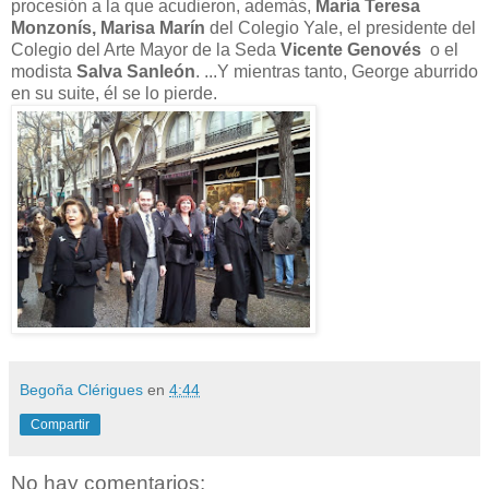
procesión a la que acudieron, además,
María Teresa
Monzonís, Marisa Marín
del Colegio Yale, el presidente del
Colegio del Arte Mayor de la Seda
Vicente Genovés
o el
modista
Salva Sanleón
. ...Y mientras tanto, George aburrido
en su suite, él se lo pierde.
Begoña Clérigues
en
4:44
Compartir
No hay comentarios: