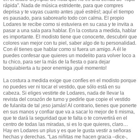
rápida”. Nada de música estridente, para que compres
deprisa y te vayas cuanto antes ¡qué estrés!; aquí el tiempo
es pausado, para saborearlo todo con calma. El propio
Lodares te recibe como si estuviera en su casa y te invita a
pasar a una sala para hablar. En la costura a medida, hablar
es importante. El modisto tiene que conocerte, descubrir que
colores van mejor con tu piel, saber algo de tu personalidad.
Con él tienes que hablar como si fuera un amigo. A él le
puedes confesar que quieres un modelito para volver loco a
tu chico, para ser la más de la fiesta o para dejar
boquiabierta a tu peor enemiga ¡qué momento!
La costura a medida exige que confíes en el modisto porque
no puedes ver ni tocar el vestido, que sólo está en su
cabeza. Si eliges vestirte de Lodares, nada de llevar la
revista del corazón de turno y pedirle que copie el vestido
de fulanita de tal ¡eso jamás! Al contrario, tienes que ponerte
en sus manos y confiar que va a sacar lo mejor de ti misma,
que te dará la seguridad que te falta o te convertirá en el
centro de todas las miradas, si es lo que quieres, claro…
Hay en Lodares un plus y es que le gusta vestir a señoras
hechas y derechas. “Las niñitas me hacen gracia –dice-,