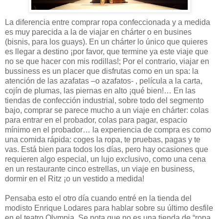
La diferencia entre comprar ropa confeccionada y a medida
es muy parecida a la de viajar en chárter o en busines
(bisnis, para los guays). En un chárter lo único que quieres
es llegar a destino ¡por favor, que termine ya este viaje que
no se que hacer con mis rodillas!; Por el contrario, viajar en
bussiness es un placer que disfrutas como en un spa: la
atención de las azafatas –o azafatos- , película a la carta,
cojín de plumas, las piernas en alto ¡qué bien!… En las
tiendas de confección industrial, sobre todo del segmento
bajo, comprar se parece mucho a un viaje en chárter: colas
para entrar en el probador, colas para pagar, espacio
mínimo en el probador… la experiencia de compra es como
una comida rápida: coges la ropa, te pruebas, pagas y te
vas. Está bien para todos los días, pero hay ocasiones que
requieren algo especial, un lujo exclusivo, como una cena
en un restaurante cinco estrellas, un viaje en business,
dormir en el Ritz ¡o un vestido a medida!
Pensaba esto el otro día cuando entré en la tienda del
modisto Enrique Lodares para hablar sobre su último desfile
en el teatro Olympia. Se nota que no es una tienda de “ropa