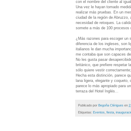
con el nombre del cliente al igua
Una vez le hayan tomado medidas
realizar más pruebas. En un mes
ciudad de la región de Abruzzo, a
necesidad de retoques. La calida
somete a más de 100 procesos m
¿Más razones para escoger un sas
diferencia de los ingleses, son l
italianos le dan mucha importanc
me contaba que son capaces de 
No les gusta pasar desapercibid
británico, que prefiere respetar l
sólo quiere vestir correctamente;
Hecha esta distinción, parece qu
lana ligera, elegante y coqueto,
parece lo más apropiado para un d
terraza del Hotel Inglés...
Publicado por
Begoña Clérigues
en
2
Etiquetas:
Eventos
,
fiesta
,
inaugurac