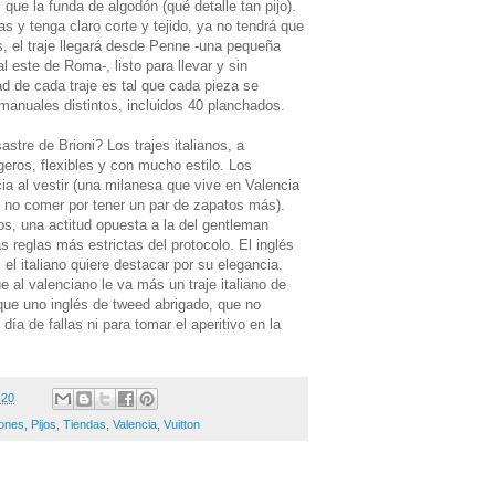
l que la funda de algodón (qué detalle tan pijo).
 y tenga claro corte y tejido, ya no tendrá que
, el traje llegará desde Penne -una pequeña
l este de Roma-, listo para llevar y sin
d de cada traje es tal que cada pieza se
anuales distintos, incluidos 40 planchados.
tre de Brioni? Los trajes italianos, a
igeros, flexibles y con mucho estilo. Los
ia al vestir (una milanesa que vive en Valencia
no comer por tener un par de zapatos más).
os, una actitud opuesta a la del gentleman
as reglas más estrictas del protocolo. El inglés
 el italiano quiere destacar por su elegancia.
e al valenciano le va más un traje italiano de
 que uno inglés de tweed abrigado, que no
ía de fallas ni para tomar el aperitivo en la
:20
iones
,
Pijos
,
Tiendas
,
Valencia
,
Vuitton