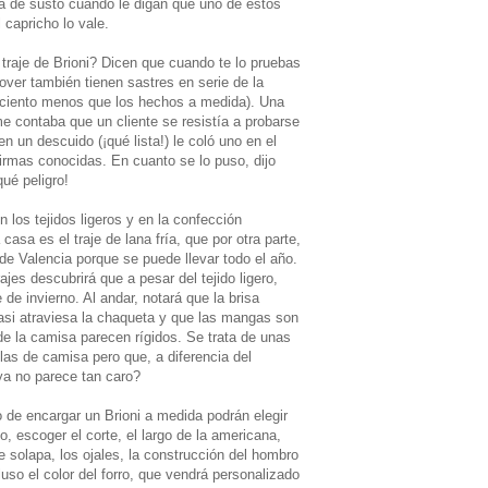
a de susto cuando le digan que uno de estos
 capricho lo vale.
n traje de Brioni? Dicen que cuando te lo pruebas
ver también tienen sastres en serie de la
 ciento menos que los hechos a medida). Una
e contaba que un cliente se resistía a probarse
 en un descuido (¡qué lista!) le coló uno en el
 firmas conocidas. En cuanto se lo puso, dijo
ué peligro!
n los tejidos ligeros y en la confección
casa es el traje de lana fría, que por otra parte,
 de Valencia porque se puede llevar todo el año.
jes descubrirá que a pesar del tejido ligero,
de invierno. Al andar, notará que la brisa
casi atraviesa la chaqueta y que las mangas son
de la camisa parecen rígidos. Se trata de unas
las de camisa pero que, a diferencia del
ya no parece tan caro?
o de encargar un Brioni a medida podrán elegir
o, escoger el corte, el largo de la americana,
e solapa, los ojales, la construcción del hombro
uso el color del forro, que vendrá personalizado