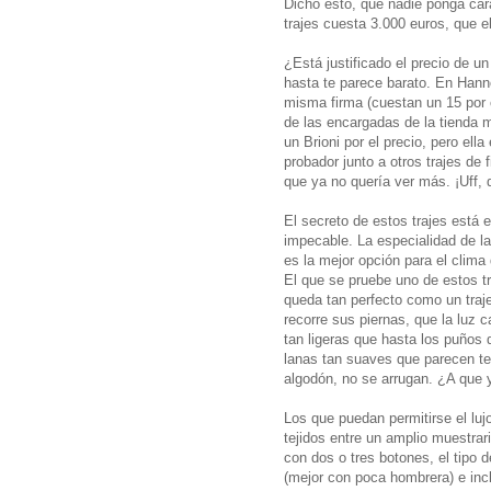
Dicho esto, que nadie ponga car
trajes cuesta 3.000 euros, que el
¿Está justificado el precio de u
hasta te parece barato. En Hanno
misma firma (cuestan un 15 por
de las encargadas de la tienda m
un Brioni por el precio, pero ella
probador junto a otros trajes de
que ya no quería ver más. ¡Uff, q
El secreto de estos trajes está e
impecable. La especialidad de la 
es la mejor opción para el clima
El que se pruebe uno de estos tra
queda tan perfecto como un traje 
recorre sus piernas, que la luz 
tan ligeras que hasta los puños 
lanas tan suaves que parecen te
algodón, no se arrugan. ¿A que 
Los que puedan permitirse el luj
tejidos entre un amplio muestrari
con dos o tres botones, el tipo d
(mejor con poca hombrera) e incl