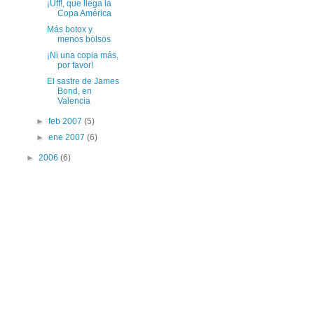
¡Uff!, que llega la
Copa América
Más botox y
menos bolsos
¡Ni una copia más,
por favor!
El sastre de James
Bond, en
Valencia
►
feb 2007
(5)
►
ene 2007
(6)
►
2006
(6)