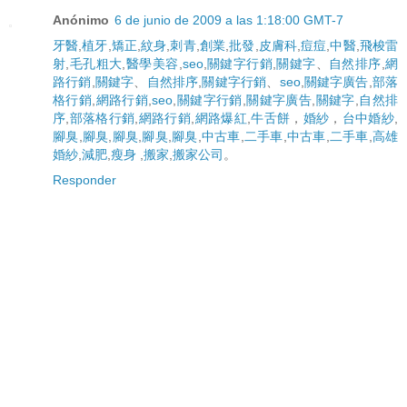
Anónimo
6 de junio de 2009 a las 1:18:00 GMT-7
牙醫
,
植牙
,
矯正
,
紋身
,
刺青
,
創業
,
批發
,
皮膚科
,
痘痘
,
中醫
,
飛梭雷
射
,
毛孔粗大
,
醫學美容
,
seo
,
關鍵字行銷
,
關鍵字
、
自然排序
,
網
路行銷
,
關鍵字
、
自然排序
,
關鍵字行銷
、
seo
,
關鍵字廣告
,
部落
格行銷
,
網路行銷
,
seo
,
關鍵字行銷
,
關鍵字廣告
,
關鍵字
,
自然排
序
,
部落格行銷
,
網路行銷
,
網路爆紅
,
牛舌餅
，
婚紗
，
台中婚紗
,
腳臭
,
腳臭
,
腳臭
,
腳臭
,
腳臭
,
中古車
,
二手車
,
中古車
,
二手車
,
高雄
婚紗
,
減肥
,
瘦身
,
搬家
,
搬家公司
。
Responder