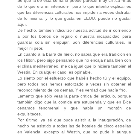
Sé que la de esta semana puede parecer muy crítica -más
de lo que era mi intención-, pero lo que intento explicar es
que las diferencias culturales nos impiden a veces disfrutar
de lo mismo, y lo que gusta en EEUU, puede no gustar
aquí.
De hecho, también ridiculizo nuestra actitud de ir corriendo
a por los bonos de regalo o nuestra incapacidad para
guardar cola sin empujar. Son diferencias culturales, ni
mejor ni peor.
En cuanto a la barra de hielo, no sabía que era tradición en
los Hilton, pero sigo pensando que no encaja nada bien con
el clima mediterráneo, me da igual que lo hiciera también el
Westin. En cualquier caso, es opinable.
Lo siento por el esfuerzo que habéis hecho tú y el equipo,
pero todos nos hemos esforzado a veces sin obtener el
reconocimiento de los demás. Y es verdad que hacía frío.
Lamento que sólo veas la parte crítica del artículo, porque
también digo que la comida era estupenda y que en Bice
cenamos fenomenal y que había un montón de
exquisiteces.
Por último, ya sé que pude asistir a la inauguración, de
hecho he asistido a todas las de hoteles de cinco estrellas
en Valencia, excepto al Westin, que no pude ir aunque