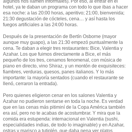
algunos nos llamen informales). Por eso, al entrar en el
hotel, ya te daban un programa con todo lo que ibas a hacer
esa noche: a las 20:00 horas, aperitivo; 21:00, bienvenida;
21:30 degustación de cócteles, cena… y así hasta los
fuegos artificiales a las 24:00 horas.
Después de la presentación de Bertín Osborne (mayor
aunque muy guapo), a las 21:30 empezó puntualmente la
cena. Te daban a elegir tres restaurantes: Bice, Valentia y
Azahar. Los que fuimos directamente a Bice, el más
pequeño de los tres, cenamos fenomenal, con música de
piano en directo, vino Shiraz, y un montón de exquisiteces:
fiambres, verduras, quesos, panes italianos. Y lo más
importante: la mayoría sentados (cuando el restaurante se
llenó, cerraron la entrada).
Pero quienes eligieron cenar en los salones Valentia y
Azahar no pudieron sentarse en toda la noche. Es verdad
que en las cenas más pitiminí de la Copa América también
era así, pero no te acabas de acostumbrar. Y mira que la
comida era estupenda: internacional en Valentia (sushi,
especialidades indias, de todo lo imaginable) y en Azahar,
ostras y marisco a tutiplén, que daba pena ver platos