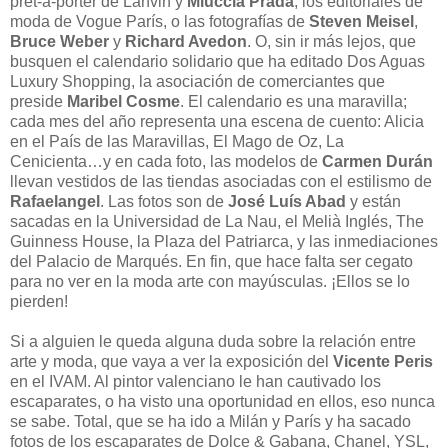
prét-à-porter de Lanvin y
Miuccia Prada
, los editoriales de
moda de Vogue París, o las fotografías de
Steven Meisel
,
Bruce Weber
y
Richard Avedon
. O, sin ir más lejos, que
busquen el calendario solidario que ha editado Dos Aguas
Luxury Shopping, la asociación de comerciantes que
preside
Maribel Cosme
. El calendario es una maravilla;
cada mes del año representa una escena de cuento: Alicia
en el País de las Maravillas, El Mago de Oz, La
Cenicienta…y en cada foto, las modelos de
Carmen Durán
llevan vestidos de las tiendas asociadas con el estilismo de
Rafaelangel
. Las fotos son de
José Luís Abad
y están
sacadas en la Universidad de La Nau, el Melià Inglés, The
Guinness House, la Plaza del Patriarca, y las inmediaciones
del Palacio de Marqués. En fin, que hace falta ser cegato
para no ver en la moda arte con mayúsculas. ¡Ellos se lo
pierden!
Si a alguien le queda alguna duda sobre la relación entre
arte y moda, que vaya a ver la exposición del
Vicente Peris
en el IVAM. Al pintor valenciano le han cautivado los
escaparates, o ha visto una oportunidad en ellos, eso nunca
se sabe. Total, que se ha ido a Milán y París y ha sacado
fotos de los escaparates de Dolce & Gabana, Chanel, YSL,