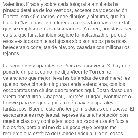
Valentino, Prada y sobre cada fotografía ampliada ha
pintado detalles de los vestidos, accesorios y decoración.
En total son 48 cuadros, entre dibujos y pinturas, que ha
titulado “las lunas”, en referencia a esas láminas de cristal
que se emplean en los escaparates. Yo creo, puestos a ser
cursis, que luna también sugiere lo inalcanzable, porque
esos vestidos con telas lujosas sólo son aptos para ricas
herederas o conejitas de playboy casadas con millonarios
tejanos.
La serie de escaparates de Peris es para verla. Si hay que
ponerle un pero, como me dijo
Vicente Torres
, (el
valenciano que mejor lleva las bufandas de cashmere), es
que no haya pintado ninguna tienda valenciana, con los
escaparates tan chulos que tenemos aquí. Basta darse una
vuelta por Vuitton, Chapeau, Hermès, Bulgari, Montblanc o
Loewe para ver que aquí también hay escaparates
fantásticos. Bueno, este año tengo mis dudas con Loewe. El
escaparate es muy teatral, representa una habitación con
mueble clásico y cortinajes, todo tapizado en satén fucsia.
No es feo, pero a mí me da un poco yuyo porque me
recuerda a la estética del Conde Drácula. En fin, cosas