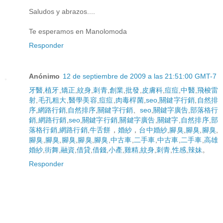
Saludos y abrazos....
Te esperamos en Manolomoda
Responder
Anónimo
12 de septiembre de 2009 a las 21:51:00 GMT-7
牙醫
,
植牙
,
矯正
,
紋身
,
刺青
,
創業
,
批發
,
皮膚科
,
痘痘
,
中醫
,
飛梭雷
射
,
毛孔粗大
,
醫學美容
,
痘痘
,
肉毒桿菌
,
seo
,
關鍵字行銷
,
自然排
序
,
網路行銷
,
自然排序
,
關鍵字行銷
、
seo
,
關鍵字廣告
,
部落格行
銷
,
網路行銷
,
seo
,
關鍵字行銷
,
關鍵字廣告
,
關鍵字
,
自然排序
,
部
落格行銷
,
網路行銷
,
牛舌餅
，
婚紗
，
台中婚紗
,
腳臭
,
腳臭
,
腳臭
,
腳臭
,
腳臭
,
腳臭
,
腳臭
,
腳臭
,
中古車
,
二手車
,
中古車
,
二手車
,
高雄
婚紗
,
街舞
,
融資
,
借貸
,
借錢
,
小產
,
雞精
,
紋身
,
刺青
,
性感
,
辣妹
。
Responder