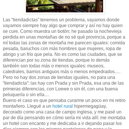
Las “tiendadictas” tenemos un problema, vayamos donde
vayamos siempre hay algo que comprar y así no hay quien
se cure. Como muestra un botón; he pasado la nochevieja
perdida en unas montañas de no sé qué provincia, porque a
mí todas las zonas de montaña me parecen iguales: comida
pesada, baruchos con más hombres que mujeres, ropa de
abrigo y un frío que pela. No es como las ciudades, que se
diferencian por su zona de tiendas, porque lo demás
también son todas más o menos iguales: museos,
catedrales, barrios antiguos más o menos empedrados….
Pero no hay dos zonas de tiendas iguales, no para una
“tiendadicta”: las hay con Prada y sin Prada, esa una de las
primeras diferencias, con Loewe o sin él, con una buena
peluquería o sin ella…
Bueno el caso es que pensaba curarme un poco en mi retiro
montañero. Llegué a un
hotel rural
hipermegagüay,
decorado como una casa de campo inglesa, y me pasé un
par de día pensando en cómo sería mi vida allí: me montaba
un hotel con encanto y me dedicaba a ir dejando pasar los