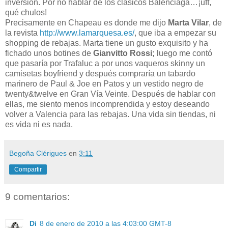
inversión. Por no hablar de los clásicos Balenciaga…¡uff,
qué chulos!
Precisamente en Chapeau es donde me dijo
Marta Vilar
, de
la revista
http://www.lamarquesa.es/
, que iba a empezar su
shopping de rebajas. Marta tiene un gusto exquisito y ha
fichado unos botines de
Gianvitto Rossi;
luego me contó
que pasaría por Trafaluc a por unos vaqueros skinny un
camisetas boyfriend y después compraría un tabardo
marinero de Paul & Joe en Patos y un vestido negro de
twenty&twelve en Gran Vía Veinte. Después de hablar con
ellas, me siento menos incomprendida y estoy deseando
volver a Valencia para las rebajas. Una vida sin tiendas, ni
es vida ni es nada.
Begoña Clérigues
en
3:11
Compartir
9 comentarios:
Di
8 de enero de 2010 a las 4:03:00 GMT-8