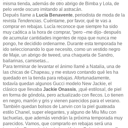
misma tienda, además de otro abrigo de Bimba y Lola, de
pelo verde oscuro imitando al astracán.
Depués llame a
Lucía Benavente
, periodista de moda de la
revista
Tendencias
. Cuéntame, por favor, qué te vas a
comprar en rebajas. Lucía reconoce que siempre ha sido
muy caótica a la hora de comprar, “pero –me dijo- después
de acumular cantidades ingentes de ropa que nunca me
pongo, he decidido ordenarme. Durante esta temporada he
ido seleccionando lo que necesito, como un vestido negro
de Maje, un abrigo de tweed, una chaqueta de Sandro,
bailarinas, camisetas...
Para terminar de levantar el ánimo llamé a Natalia, una de
las chicas de Chapeau, y me estuvo contando qué les ha
quedado en la tienda para rebajas. Afortunadamente,
todavía quedan algunos Gucci modelo New Jackie, el
clásico que llevaba
Jackie Onassis
, ¡qué estilosa!, de piel
en forma de góndola, pero actualizado con flecos. Lo tienen
en negro, marrón y gris y vienen parecidos para el verano.
También quedan bolsos de Lanvin con la piel guateada
estilo Chanel, super elegantes, y alguno de Miu Miu con
tachuelas, que además vendrán la próxima temporada muy
parecidos. Vamos, que comprarlo en rebajas será una