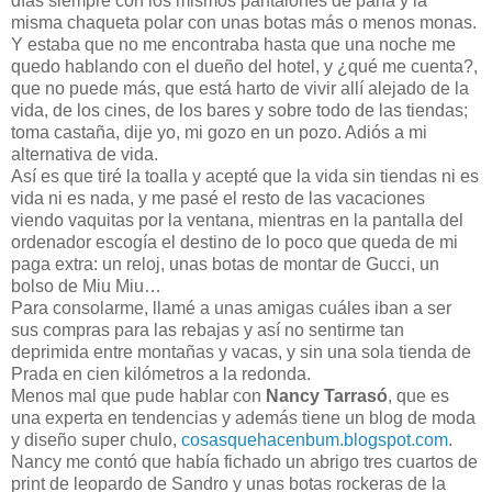
días siempre con los mismos pantalones de pana y la
misma chaqueta polar con unas botas más o menos monas.
Y estaba que no me encontraba hasta que una noche me
quedo hablando con el dueño del hotel, y ¿qué me cuenta?,
que no puede más, que está harto de vivir allí alejado de la
vida, de los cines, de los bares y sobre todo de las tiendas;
toma castaña, dije yo, mi gozo en un pozo. Adiós a mi
alternativa de vida.
Así es que tiré la toalla y acepté que la vida sin tiendas ni es
vida ni es nada, y me pasé el resto de las vacaciones
viendo vaquitas por la ventana, mientras en la pantalla del
ordenador escogía el destino de lo poco que queda de mi
paga extra: un reloj, unas botas de montar de Gucci, un
bolso de Miu Miu…
Para consolarme, llamé a unas amigas cuáles iban a ser
sus compras para las rebajas y así no sentirme tan
deprimida entre montañas y vacas, y sin una sola tienda de
Prada en cien kilómetros a la redonda.
Menos mal que pude hablar con
Nancy Tarrasó
, que es
una experta en tendencias y además tiene un blog de moda
y diseño super chulo,
cosasquehacenbum.blogspot.com
.
Nancy me contó que había fichado un abrigo tres cuartos de
print de leopardo de Sandro y unas botas rockeras de la