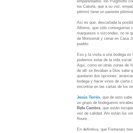
emparentados: los Puigmoltó co
los Caturla, que a su vez, empa
pitiminí tiene un pariente pitimin
Así es que, descartada la posibil
Alforins, que sólo conseguirías 
marqueses o vizcondes, no te q
de Monserrat y cenar en Casa Jul
pueblo.
Eso y la visita a una bodega es
podemos estar de la vida social 
Aquí, como en otras zonas de Va
de allí se llevaban a Dios sabe 
quedaron dos opciones: arrancar
bodega y hacer vinos de cierta c
encontrar en las cartas de los r
Jesús Terrés
, que de esto sabe
un grupo de bodegueros encabe
Rafa Cambra
, que están recuper
vez de calidad. Ahí están los vi
Roure…
En definitiva, que Fontanars t