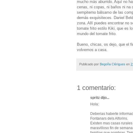
mucho más aburrido. Aquí no hay
cenas, ni copas, ni baños ni na d
sempiterno bálsamo de las comp
demás exquisiteces. Daniel Beld
zona. Allí puedes encontrar no só
tomate frito estilo Kiki, que es
mundo del tomate frito.
Bueno, chicas, os dejo, que el fi
volvemos a casa.
Publicado por
Begoña Clérigues
en
2
1 comentario:
spritz dijo...
Hola:
Deberias haberte informa
Fontanars dels Alforins.
Existen mas casas rurale
maravilloso fin de semana
familias que nombras. Ta