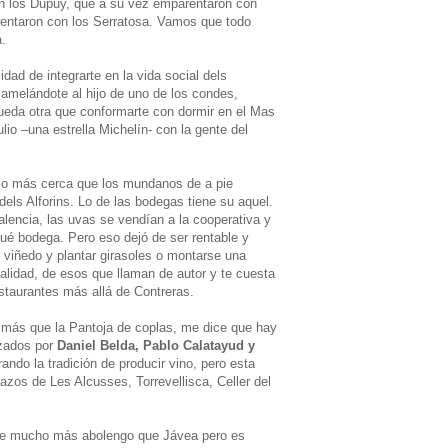
n los Dupuy, que a su vez emparentaron con
rentaron con los Serratosa. Vamos que todo
á.
idad de integrarte en la vida social dels
camelándote al hijo de uno de los condes,
ueda otra que conformarte con dormir en el Mas
io –una estrella Michelín- con la gente del
 lo más cerca que los mundanos de a pie
dels Alforins. Lo de las bodegas tiene su aquel.
lencia, las uvas se vendían a la cooperativa y
qué bodega. Pero eso dejó de ser rentable y
 viñedo y plantar girasoles o montarse una
alidad, de esos que llaman de autor y te cuesta
estaurantes más allá de Contreras.
 más que la Pantoja de coplas, me dice que hay
zados por
Daniel Belda, Pablo Calatayud y
ando la tradición de producir vino, pero esta
nazos de Les Alcusses, Torrevellisca, Celler del
iene mucho más abolengo que Jávea pero es