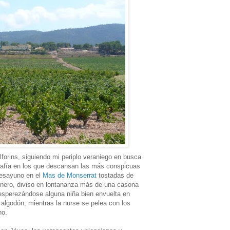
Alforins, siguiendo mi periplo veraniego en busca
rafía en los que descansan las más conspicuas
desayuno en el
Mas de Monserrat
tostadas de
onero, diviso en lontananza más de una casona
esperezándose alguna niña bien envuelta en
algodón, mientras la nurse se pelea con los
no.