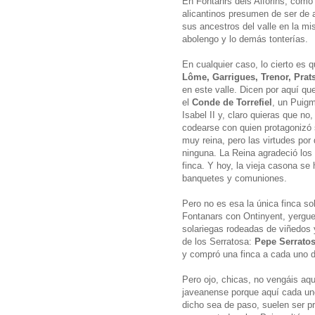
En Fontanrs dels Alforins, como
alicantinos presumen de ser de a
sus ancestros del valle en la m
abolengo y lo demás tonterías.
En cualquier caso, lo cierto es 
Lôme, Garrigues, Trenor, Prats
en este valle. Dicen por aquí que
el
Conde de Torrefiel
, un Puig
Isabel II y, claro quieras que n
codearse con quien protagonizó 
muy reina, pero las virtudes por
ninguna. La Reina agradeció los
finca. Y hoy, la vieja casona se
banquetes y comuniones.
Pero no es esa la única finca so
Fontanars con Ontinyent, yerg
solariegas rodeadas de viñedos y
de los Serratosa:
Pepe Serrato
y compró una finca a cada uno 
Pero ojo, chicas, no vengáis aqu
javeanense porque aquí cada un
dicho sea de paso, suelen ser 