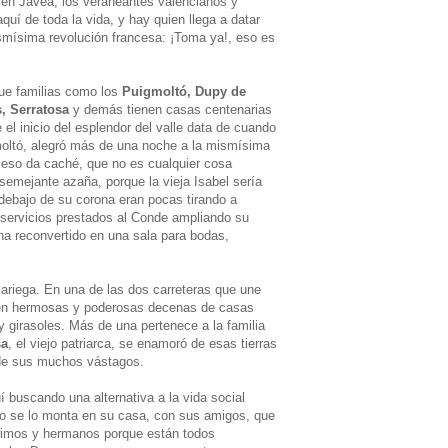
 en Jávea, los veraneantes valencianos y
quí de toda la vida, y hay quien llega a datar
ismísima revolución francesa: ¡Toma ya!, eso es
que familias como los
Puigmoltó, Dupy de
, Serratosa
y demás tienen casas centenarias
 el inicio del esplendor del valle data de cuando
moltó, alegró más de una noche a la mismísima
o, eso da caché, que no es cualquier cosa
semejante azaña, porque la vieja Isabel sería
 debajo de su corona eran pocas tirando a
 servicios prestados al Conde ampliando su
 ha reconvertido en una sala para bodas,
lariega. En una de las dos carreteras que une
uen hermosas y poderosas decenas de casas
 girasoles. Más de una pertenece a la familia
sa
, el viejo patriarca, se enamoró de esas tierras
de sus muchos vástagos.
í buscando una alternativa a la vida social
o se lo monta en su casa, con sus amigos, que
primos y hermanos porque están todos