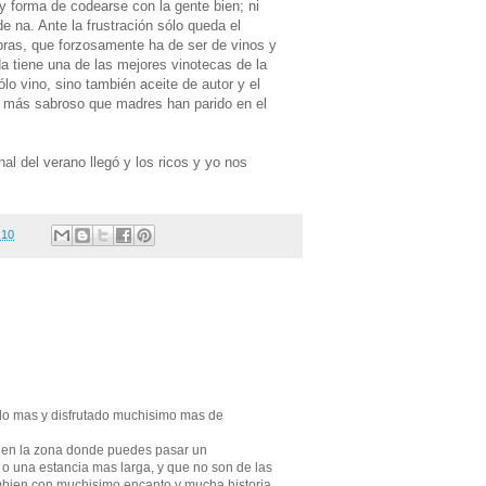
 forma de codearse con la gente bien; ni
e na. Ante la frustración sólo queda el
ras, que forzosamente ha de ser de vinos y
a tiene una de las mejores vinotecas de la
lo vino, sino también aceite de autor y el
 lo más sabroso que madres han parido en el
nal del verano llegó y los ricos y yo nos
:10
do mas y disfrutado muchisimo mas de
s en la zona donde puedes pasar un
 o una estancia mas larga, y que no son de las
mbien con muchisimo encanto y mucha historia