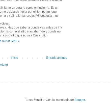
lli, tanto en verano como en invierno. Es un
torno y dejarse llevar por el tiempo aunque
nar y salir a tomar copas; Villena esta muy
 dices.
javea. Hay que saber a donde vas antes de ir y
lforins como el sitio mas aburrido y donde no
ar a otro sitio que no sea Casa julio
 6:53:00 GMT-7
Inicio
Entrada antigua
(Atom)
Tema Sencillo. Con la tecnología de
Blogger
.