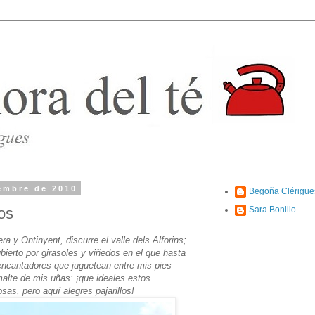
iembre de 2010
Begoña Clérigue
cos
Sara Bonillo
ra y Ontinyent, discurre el valle dels Alforins;
bierto por girasoles y viñedos en el que hasta
encantadores que juguetean entre mis pies
smalte de mis uñas: ¡que ideales estos
sas, pero aquí alegres pajarillos!