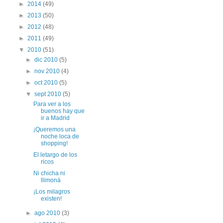
►
2014
(49)
►
2013
(50)
►
2012
(48)
►
2011
(49)
▼
2010
(51)
►
dic 2010
(5)
►
nov 2010
(4)
►
oct 2010
(5)
▼
sept 2010
(5)
Para ver a los
buenos hay que
ir a Madrid
¡Queremos una
noche loca de
shopping!
El letargo de los
ricos
Ni chicha ni
llimoná
¡Los milagros
existen!
►
ago 2010
(3)