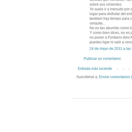
sobre sus cimientos.
Yo suelo ir a menudo por a
lugar para disfrutar del en
tambien hay tiempo para ce
cerquita...
No es tan aburrido como lo
Y como bien dices, no es 
no poner a Fontanrs dels A
puedes ligar ni salir a cen
24 de mayo de 2011 a las
Publicar un comentario
Entrada más reciente
Suscribirse a:
Enviar comentarios 