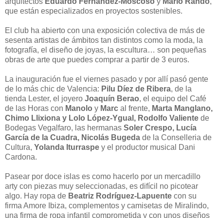
arquitectos
Eduardo Fernández-Moscoso
y
Mario Rando
,
que están especializados en proyectos sostenibles.
El club ha abierto con una exposición colectiva de más de
sesenta artistas de ámbitos tan distintos como la moda, la
fotografía, el diseño de joyas, la escultura… son pequeñas
obras de arte que puedes comprar a partir de 3 euros.
La inauguración fue el viernes pasado y por allí pasó gente
de lo más chic de Valencia:
Pilu Díez de Ribera
, de la
tienda Lester, el joyero
Joaquín Berao
, el equipo del Café
de las Horas con
Manolo
y
Marc
al frente,
Marta Manglano,
Chimo Llixiona y Lolo López-Ygual, Rodolfo Valiente
de
Bodegas Vegalfaro, las hermanas
Soler Crespo, Lucía
García de la Cuadra, Nicolás Bugeda
de la Conselleria de
Cultura,
Yolanda Iturraspe
y el productor musical Dani
Cardona.
Pasear por doce islas es como hacerlo por un mercadillo
arty con piezas muy seleccionadas, es difícil no picotear
algo. Hay ropa de
Beatriz Rodríguez-Lapuente
con su
firma Amore Ibiza, complementos y camisetas de Miralindo,
una firma de ropa infantil comprometida y con unos diseños