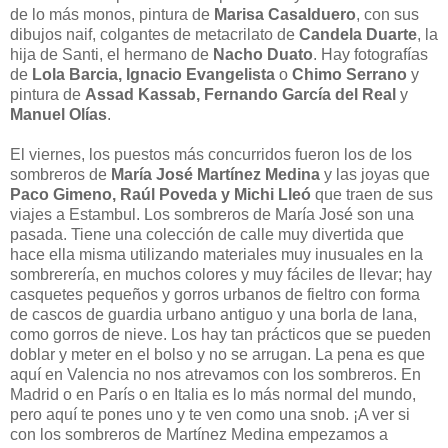
de lo más monos, pintura de
Marisa Casalduero
, con sus
dibujos naif, colgantes de metacrilato de
Candela Duarte
, la
hija de Santi, el hermano de
Nacho Duato
. Hay fotografías
de
Lola Barcia, Ignacio Evangelista
o
Chimo Serrano
y
pintura de
Assad Kassab, Fernando García del Real
y
Manuel Olías
.
El viernes, los puestos más concurridos fueron los de los
sombreros de
María José Martínez Medina
y las joyas que
Paco Gimeno, Raúl Poveda y Michi Lleó
que traen de sus
viajes a Estambul. Los sombreros de María José son una
pasada. Tiene una colección de calle muy divertida que
hace ella misma utilizando materiales muy inusuales en la
sombrerería, en muchos colores y muy fáciles de llevar; hay
casquetes pequeños y gorros urbanos de fieltro con forma
de cascos de guardia urbano antiguo y una borla de lana,
como gorros de nieve. Los hay tan prácticos que se pueden
doblar y meter en el bolso y no se arrugan. La pena es que
aquí en Valencia no nos atrevamos con los sombreros. En
Madrid o en París o en Italia es lo más normal del mundo,
pero aquí te pones uno y te ven como una snob. ¡A ver si
con los sombreros de Martínez Medina empezamos a