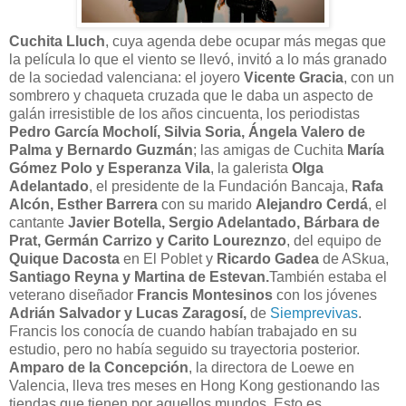
Cuchita Lluch
, cuya agenda debe ocupar más megas que
la película lo que el viento se llevó, invitó a lo más granado
de la sociedad valenciana: el joyero
Vicente Gracia
, con un
sombrero y chaqueta cruzada que le daba un aspecto de
galán irresistible de los años cincuenta, los periodistas
Pedro García Mocholí, Silvia Soria, Ángela Valero de
Palma y Bernardo Guzmán
; las amigas de Cuchita
María
Gómez Polo y Esperanza Vila
, la galerista
Olga
Adelantado
, el presidente de la Fundación Bancaja,
Rafa
Alcón, Esther Barrera
con su marido
Alejandro Cerdá
, el
cantante
Javier Botella, Sergio Adelantado, Bárbara de
Prat, Germán Carrizo y Carito Loureznzo
, del equipo de
Quique Dacosta
en El Poblet y
Ricardo Gadea
de ASkua,
Santiago Reyna y Martina de Estevan.
También estaba el
veterano diseñador
Francis Montesinos
con los jóvenes
Adrián Salvador y Lucas Zaragosí,
de
Siemprevivas
.
Francis los conocía de cuando habían trabajado en su
estudio, pero no había seguido su trayectoria posterior.
Amparo de la Concepción
, la directora de Loewe en
Valencia, lleva tres meses en Hong Kong gestionando las
tiendas que tienen por aquellos mundos. Esto es