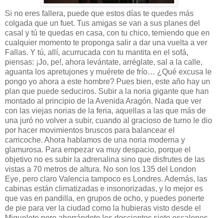
Si no eres fallera, puede que estos días te quedes más
colgada que un fuet. Tus amigas se van a sus planes del
casal y tú te quedas en casa, con tu chico, temiendo que en
cualquier momento te proponga salir a dar una vuelta a ver
Fallas. Y tú, allí, acurrucada con tu mantita en el sofá,
piensas: ¡Jo, pe!, ahora levántate, arréglate, sal a la calle,
aguanta los apretujones y muérete de frío… ¿Qué excusa le
pongo yo ahora a este hombre? Pues bien, este año hay un
plan que puede seduciros. Subir a la noria gigante que han
montado al principio de la Avenida Aragón. Nada que ver
con las viejas norias de la feria, aquellas a las que más de
una juró no volver a subir, cuando al gracioso de turno le dio
por hacer movimientos bruscos para balancear el
carricoche. Ahora hablamos de una noria moderna y
glamurosa. Para empezar va muy despacio, porque el
objetivo no es subir la adrenalina sino que disfrutes de las
vistas a 70 metros de altura. No son los 135 del London
Eye, pero claro Valencia tampoco es Londres. Además, las
cabinas están climatizadas e insonorizadas, y lo mejor es
que vas en pandilla, en grupos de ocho, y puedes ponerte
de pie para ver la ciudad como la hubieras visto desde el
Miguelete pero ahorrándote los doscientos siete escalones.