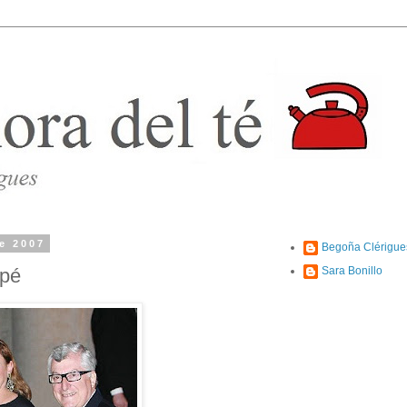
de 2007
Begoña Clérigue
apé
Sara Bonillo