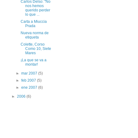
Carlos Delso: "No
nos hemos
querido perder
lo que ...
Carta a Miuccia
Prada
Nueva norma de
etiqueta
Colette, Corso
Como 10, Siete
Mares
¡La que se va a
montar!
►
mar 2007
(5)
►
feb 2007
(5)
►
ene 2007
(6)
►
2006
(6)