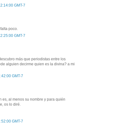
 12:14:00 GMT-7
falta poco.
 12:25:00 GMT-7
descubro más que periodistas entre los
ede alguien decirme quien es la divina? a mi
 3:42:00 GMT-7
n es, al menos su nombre y para quién
, os lo diré.
 3:52:00 GMT-7