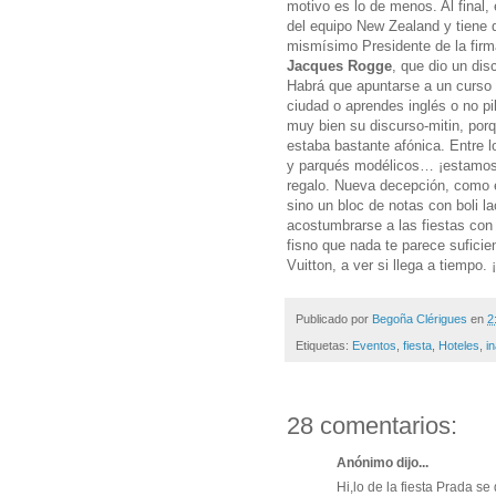
motivo es lo de menos. Al final
del equipo New Zealand y tiene q
mismísimo Presidente de la fir
Jacques Rogge
, que dio un dis
Habrá que apuntarse a un curso 
ciudad o aprendes inglés o no pi
muy bien su discurso-mitin, porq
estaba bastante afónica. Entre 
y parqués modélicos… ¡estamos e
regalo. Nueva decepción, como 
sino un bloc de notas con boli l
acostumbrarse a las fiestas con 
fisno que nada te parece suficien
Vuitton, a ver si llega a tiempo.
Publicado por
Begoña Clérigues
en
2
Etiquetas:
Eventos
,
fiesta
,
Hoteles
,
i
28 comentarios:
Anónimo dijo...
Hi,lo de la fiesta Prada 