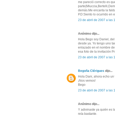
me pareció correcto es q
parte(Miuccia,Bertelli,De
demás.Me encanta la falda
P.D:Siento lo ocurrido en e
23 de abril de 2007 a las
Anónimo dijo...
Hola Bego soy Daniel, del 
desde ya. Yo tengo uno t
enlazado en el nombre de
esa foto de la invitación Pr
23 de abril de 2007 a las
Begoña Clérigues
dijo...
Hola Dani, ahora echo un vi
¡Nos vemos!
Bego
23 de abril de 2007 a las
Anónimo dijo...
Y adivinaste ya quién es l
reía bastante.