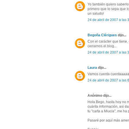
Yo también quiero saberlo.
primero que lo sepa que lo
un saludo!
24 de abril de 2007 a las
Begoña Clérigues
dijo...
Con el carácter que tiene,
cerrarnos el blog...
24 de abril de 2007 a las
Laura
dijo...
Vamos cuenta cuentaaaaaa
24 de abril de 2007 a las
Anónimo dijo...
Hola Bego, hasta hoy no m
cuánta información, asi d
tu "carta a Miucia", me ha 
Pasaré por aquí más ame