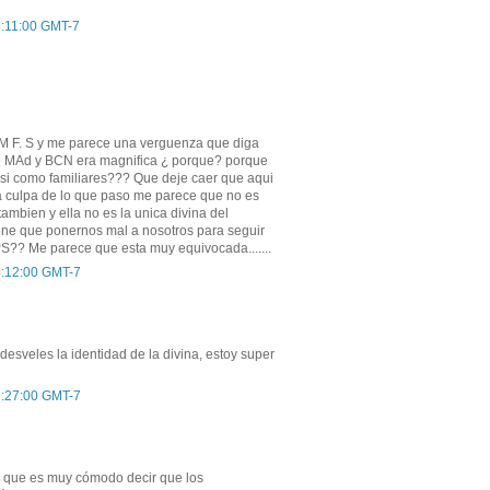
 8:11:00 GMT-7
o M F. S y me parece una verguenza que diga
 de MAd y BCN era magnifica ¿ porque? porque
asi como familiares??? Que deje caer que aqui
la culpa de lo que paso me parece que no es
tambien y ella no es la unica divina del
ene que ponernos mal a nosotros para seguir
PS?? Me parece que esta muy equivocada.......
 4:12:00 GMT-7
esveles la identidad de la divina, estoy super
 7:27:00 GMT-7
n que es muy cómodo decir que los