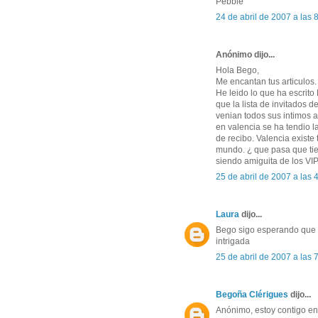
Pebble
24 de abril de 2007 a las
Anónimo dijo...
Hola Bego,
Me encantan tus articulos.
He leido lo que ha escrit
que la lista de invitados
venian todos sus intimos 
en valencia se ha tendio 
de recibo. Valencia existe 
mundo. ¿ que pasa que ti
siendo amiguita de los VI
25 de abril de 2007 a las
Laura
dijo...
Bego sigo esperando que d
intrigada
25 de abril de 2007 a las
Begoña Clérigues
dijo...
Anónimo, estoy contigo e