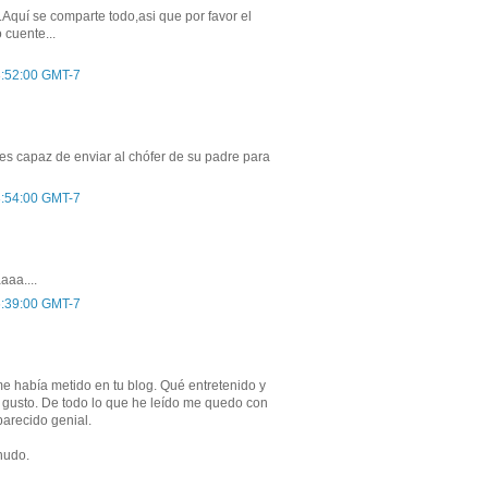
Aquí se comparte todo,asi que por favor el
 cuente...
 3:52:00 GMT-7
 es capaz de enviar al chófer de su padre para
 3:54:00 GMT-7
aa....
 6:39:00 GMT-7
e había metido en tu blog. Qué entretenido y
a gusto. De todo lo que he leído me quedo con
parecido genial.
nudo.