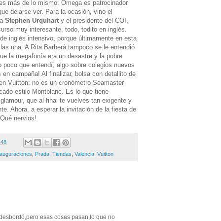
, es más de lo mismo: Omega es patrocinador
ue dejarse ver. Para la ocasión, vino el
ma
Stephen Urquhart
y el presidente del COI,
curso muy interesante, todo, todito en inglés.
de inglés intensivo, porque últimamente en esta
llas una. A Rita Barberá tampoco se le entendió
ue la megafonía era un desastre y la pobre
lo poco que entendí, algo sobre colegios nuevos
n campaña! Al finalizar, bolsa con detallito de
en Vuitton: no es un cronómetro Seamaster
acado estilo Montblanc. Es lo que tiene
glamour, que al final te vuelves tan exigente y
te. Ahora, a esperar la invitación de la fiesta de
 ¡Qué nervios!
:48
nauguraciones
,
Prada
,
Tiendas
,
Valencia
,
Vuitton
se desbordó,pero esas cosas pasan,lo que no