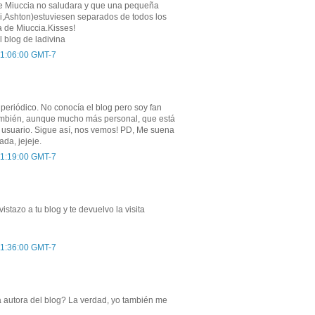
ue Miuccia no saludara y que una pequeña
mi,Ashton)estuviesen separados de todos los
 de Miuccia.Kisses!
l blog de ladivina
 11:06:00 GMT-7
periódico. No conocía el blog pero soy fan
ambién, aunque mucho más personal, que está
 usuario. Sigue así, nos vemos! PD, Me suena
ada, jejeje.
 11:19:00 GMT-7
stazo a tu blog y te devuelvo la visita
 11:36:00 GMT-7
a autora del blog? La verdad, yo también me