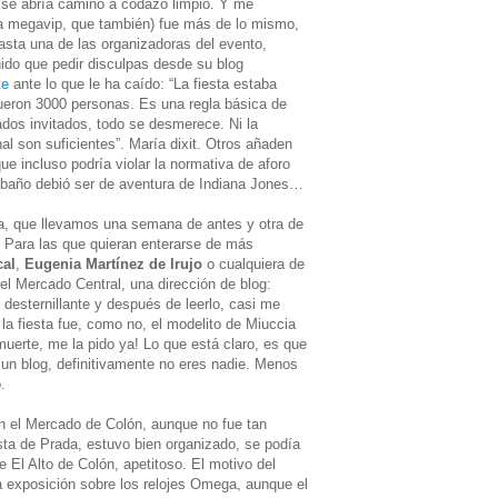
te se abría camino a codazo limpio. Y me
la megavip, que también) fue más de lo mismo,
sta una de las organizadoras del evento,
nido que pedir disculpas desde su blog
te
ante lo que le ha caído: “La fiesta estaba
ueron 3000 personas. Es una regla básica de
ados invitados, todo se desmerece. Ni la
nal son suficientes”. María dixit. Otros añaden
ue incluso podría violar la normativa de aforo
al baño debió ser de aventura de Indiana Jones…
ita, que llevamos una semana de antes y otra de
. Para las que quieran enterarse de más
cal
,
Eugenia Martínez de Irujo
o cualquiera de
 el Mercado Central, una dirección de blog:
 desternillante y después de leerlo, casi me
 la fiesta fue, como no, el modelito de Miuccia
 muerte, me la pido ya! Lo que está claro, es que
s un blog, definitivamente no eres nadie. Menos
.
n el Mercado de Colón, aunque no fue tan
sta de Prada, estuvo bien organizado, se podía
e El Alto de Colón, apetitoso. El motivo del
a exposición sobre los relojes Omega, aunque el