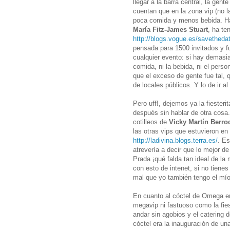
llegar a la barra central, la gen
cuentan que en la zona vip (no 
poca comida y menos bebida. Ha
María Fitz-James Stuart
, ha te
http://blogs.vogue.es/savetheda
pensada para 1500 invitados y f
cualquier evento: si hay demasi
comida, ni la bebida, ni el perso
que el exceso de gente fue tal, q
de locales públicos. Y lo de ir 
Pero uff!, dejemos ya la fiester
después sin hablar de otra cosa
cotilleos de
Vicky Martín Berro
las otras vips que estuvieron en
http://ladivina.blogs.terra.es/
. Es
atrevería a decir que lo mejor de
Prada ¡qué falda tan ideal de la
con esto de intenet, si no tiene
mal que yo también tengo el mío
En cuanto al cóctel de Omega e
megavip ni fastuoso como la fie
andar sin agobios y el catering d
cóctel era la inauguración de un