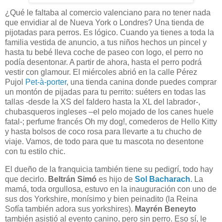
¿Qué le faltaba al comercio valenciano para no tener nada
que envidiar al de Nueva York o Londres? Una tienda de
pijotadas para perros. Es lógico. Cuando ya tienes a toda la
familia vestida de anuncio, a tus niños hechos un pincel y
hasta tu bebé lleva coche de paseo con logo, el perro no
podía desentonar. A partir de ahora, hasta el perro podrá
vestir con glamour. El miércoles abrió en la calle Pérez
Pujol
Pet-à-porter
, una tienda canina donde puedes comprar
un montón de pijadas para tu perrito: suéters en todas las
tallas -desde la XS del faldero hasta la XL del labrador-,
chubasqueros ingleses –el pelo mojado de los canes huele
fatal-; perfume francés Oh my dog!, comederos de Hello Kitty
y hasta bolsos de coco rosa para llevarte a tu chucho de
viaje. Vamos, de todo para que tu mascota no desentone
con tu estilo chic.
El dueño de la franquicia también tiene su pedigrí, todo hay
que decirlo.
Beltrán Simó
es hijo de
Sol Bacharach
.
La
mamá, toda orgullosa, estuvo en la inauguración con uno de
sus dos Yorkshire, monísimo y bien peinadito (la Reina
Sofía también adora sus yorkshires).
Mayrén Beneyto
también asistió al evento canino, pero sin perro. Eso sí, le