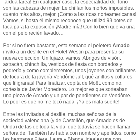
¡ardua tarea! En cualquier caso, la especialidad de Tono
son las cabezas de mujer. Le chiflan los moños imposibles,
cuanto más altos, mejor. ¡Como a las ricas norteamericanas!
Vamos, si hasta él mismo reconoce que utilizó 98 botes de
laca para la exposición ¡Madre mía! Con lo bien que va una
con el pelo recién lavado…
Por si no fuera bastante, esta semana el peletero
Amado
invitó a un desfile en el Hotel Westin para presentar su
nueva colección. Un lujazo, vamos. Abrigos de visón,
astracán, chinchilla, vestidos de fiesta con bordados y
pedrería y como complementos, unos joyones con brillantes
de locura de la joyería Vendôme ¡uff, qué anillos y collares,
qué filigranas! Para finalizar, copita de Moët, como no,
cortesía de Javier Monedero. Lo mejor es que sorteaban
una pieza de Amado y un par de pendientes de Vendôme.
Lo peor es que no me tocó nada. ¡Ya es mala suerte!
Entre las invitadas al desfile, muchas señoras de la
sociedad valenciana (y de Castellón, que Amado es de
Onda) de las de toda la vida, que todavía se hacen llamar
señora de. También las había con nombre y apellidos, como
las hermanas Fitera, Laura y Blanca, ideales una con