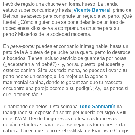
llevó de regalo una chuche en forma hueso. La tienda
estuvo super concurrida y hasta ¡
Vicente Barrera
!, primo de
Beltrán, se acercó para comprarle un regalo a su perro. ¡Qué
fuerte! ¿Cómo alguien que se pone delante de un toro de
tropecientos kilos se va a comprar una chuche para su
perro? Misterios de la sociedad moderna.
En
pet-à-porter
puedes encontrar lo inimaginable, hasta un
pato de la Albufera de peluche para que tu perro lo destroce
a bocados. Tienes incluso servicio de guardería por horas
(¿aceptarían a mi bebé?) -, y, por su puesto, peluquería y
estética canina. Si tú vas toda mona, no puedes llevar a tu
perro hecho un estropajo. Lo mejor es la agencia
matrimonial canina, donde te garantizan que tu mascota
encuentre una pareja acorde a su pedigrí. ¡Ay, los perros sí
que lo tienen fácil!
Y hablando de pelos. Esta semana
Tono Sanmartín
ha
inaugurado su exposición sobre peluquería del siglo XVIII
en el IVAM. Desde luego, estas cortesanas francesas
debían estar locas para llevar semejantes torreones en la
cabeza. Dicen que Tono es el estilista de Francisco Camps,