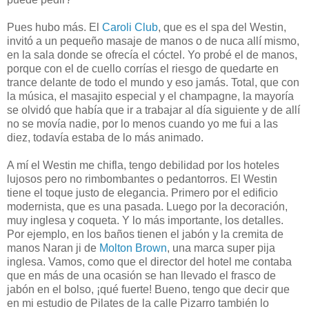
Pues hubo más. El
Caroli Club
, que es el spa del Westin,
invitó a un pequeño masaje de manos o de nuca allí mismo,
en la sala donde se ofrecía el cóctel. Yo probé el de manos,
porque con el de cuello corrías el riesgo de quedarte en
trance delante de todo el mundo y eso jamás. Total, que con
la música, el masajito especial y el champagne, la mayoría
se olvidó que había que ir a trabajar al día siguiente y de allí
no se movía nadie, por lo menos cuando yo me fui a las
diez, todavía estaba de lo más animado.
A mí el Westin me chifla, tengo debilidad por los hoteles
lujosos pero no rimbombantes o pedantorros. El Westin
tiene el toque justo de elegancia. Primero por el edificio
modernista, que es una pasada. Luego por la decoración,
muy inglesa y coqueta. Y lo más importante, los detalles.
Por ejemplo, en los baños tienen el jabón y la cremita de
manos Naran ji de
Molton Brown
, una marca super pija
inglesa. Vamos, como que el director del hotel me contaba
que en más de una ocasión se han llevado el frasco de
jabón en el bolso, ¡qué fuerte! Bueno, tengo que decir que
en mi estudio de Pilates de la calle Pizarro también lo