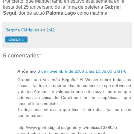
Por cierto, que Maribel también estuvo esta semana en la
fiesta del 25 aniversario de la firma de peletería
Gabriel
Seguí
, donde actuó
Paloma Lago
como madrina.
Begoña Clérigues
en
2:42
Compartir
5 comentarios:
Anónimo
3 de noviembre de 2008 a las 10:36:00 GMT-8
Grande una vez más Begoña! El Westin sobre todas las
cosas... yo tuve la oportunidad de conocer el spa del westin
y de las Arenas... y vale cada uno a los suyo.. pero es que
además las chica del Caroli son tan tan simpáticas... que
hace el lote completo.
Te dejo una entrevista que hice el otro día... ya me dices
que te parece:
http://www.gentedigital.es/gente-y-tv/noticia/13990/lo-
importante-es-no-confundir-moda-con-diseno/