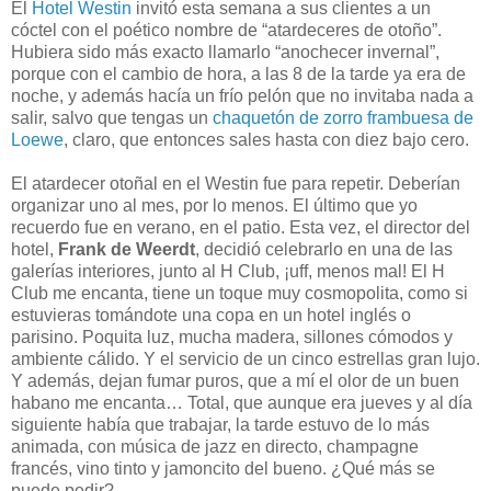
El
Hotel Westin
invitó esta semana a sus clientes a un
cóctel con el poético nombre de “atardeceres de otoño”.
Hubiera sido más exacto llamarlo “anochecer invernal”,
porque con el cambio de hora, a las 8 de la tarde ya era de
noche, y además hacía un frío pelón que no invitaba nada a
salir, salvo que tengas un
chaquetón de zorro frambuesa de
Loewe
, claro, que entonces sales hasta con diez bajo cero.
El atardecer otoñal en el Westin fue para repetir. Deberían
organizar uno al mes, por lo menos. El último que yo
recuerdo fue en verano, en el patio. Esta vez, el director del
hotel,
Frank de Weerdt
, decidió celebrarlo en una de las
galerías interiores, junto al H Club, ¡uff, menos mal! El H
Club me encanta, tiene un toque muy cosmopolita, como si
estuvieras tomándote una copa en un hotel inglés o
parisino. Poquita luz, mucha madera, sillones cómodos y
ambiente cálido. Y el servicio de un cinco estrellas gran lujo.
Y además, dejan fumar puros, que a mí el olor de un buen
habano me encanta… Total, que aunque era jueves y al día
siguiente había que trabajar, la tarde estuvo de lo más
animada, con música de jazz en directo, champagne
francés, vino tinto y jamoncito del bueno. ¿Qué más se
puede pedir?