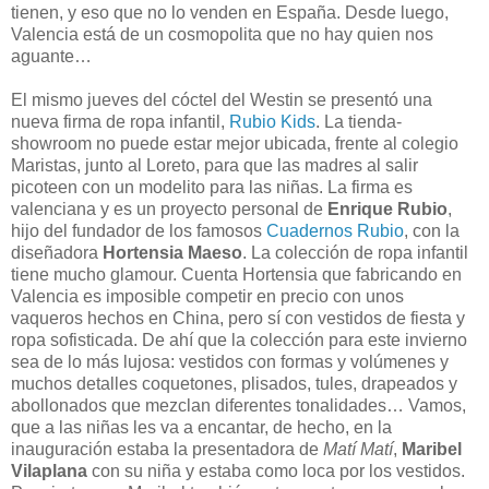
tienen, y eso que no lo venden en España. Desde luego,
Valencia está de un cosmopolita que no hay quien nos
aguante…
El mismo jueves del cóctel del Westin se presentó una
nueva firma de ropa infantil,
Rubio Kids
. La tienda-
showroom no puede estar mejor ubicada, frente al colegio
Maristas, junto al Loreto, para que las madres al salir
picoteen con un modelito para las niñas. La firma es
valenciana y es un proyecto personal de
Enrique Rubio
,
hijo del fundador de los famosos
Cuadernos Rubio
, con la
diseñadora
Hortensia Maeso
. La colección de ropa infantil
tiene mucho glamour. Cuenta Hortensia que fabricando en
Valencia es imposible competir en precio con unos
vaqueros hechos en China, pero sí con vestidos de fiesta y
ropa sofisticada. De ahí que la colección para este invierno
sea de lo más lujosa: vestidos con formas y volúmenes y
muchos detalles coquetones, plisados, tules, drapeados y
abollonados que mezclan diferentes tonalidades… Vamos,
que a las niñas les va a encantar, de hecho, en la
inauguración estaba la presentadora de
Matí Matí
,
Maribel
Vilaplana
con su niña y estaba como loca por los vestidos.