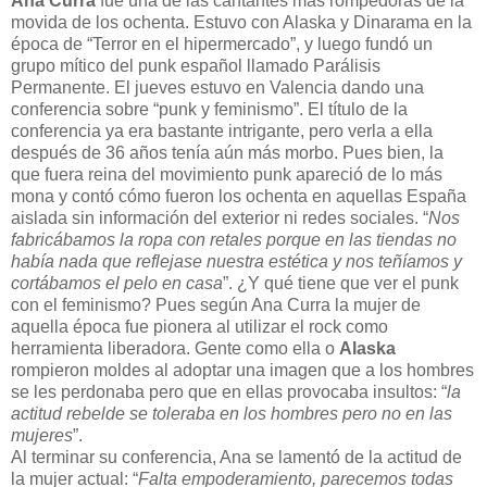
Ana Curra
fue una de las cantantes más rompedoras de la
movida de los ochenta. Estuvo con Alaska y Dinarama en la
época de “Terror en el hipermercado”, y luego fundó un
grupo mítico del punk español llamado Parálisis
Permanente. El jueves estuvo en Valencia dando una
conferencia sobre “punk y feminismo”. El título de la
conferencia ya era bastante intrigante, pero verla a ella
después de 36 años tenía aún más morbo. Pues bien, la
que fuera reina del movimiento punk apareció de lo más
mona y contó cómo fueron los ochenta en aquellas España
aislada sin información del exterior ni redes sociales. “
Nos
fabricábamos la ropa con retales porque en las tiendas no
había nada que reflejase nuestra estética y nos teñíamos y
cortábamos el pelo en casa
”. ¿Y qué tiene que ver el punk
con el feminismo? Pues según Ana Curra la mujer de
aquella época fue pionera al utilizar el rock como
herramienta liberadora. Gente como ella o
Alaska
rompieron moldes al adoptar una imagen que a los hombres
se les perdonaba pero que en ellas provocaba insultos: “
la
actitud rebelde se toleraba en los hombres pero no en las
mujeres
”.
Al terminar su conferencia, Ana se lamentó de la actitud de
la mujer actual: “
Falta empoderamiento, parecemos todas