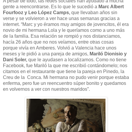
A pesar de todo, las redes sociales han ayudado a mucha
gente a reencontrarse. Es lo que le sucedió a
Marc Albert
Fourfooz y Leo López Camps,
que llevaban años sin
verse y se volvieron a ver hace unas semanas gracias a
internet. “Marc y yo éramos muy amigos de jovencitos, él era
novio de mi hermana Lola y le queríamos como a uno más
de la familia. Esa relación se rompió y nos distanciamos,
hacía 26 años que no nos veíamos, entre otras cosas
porque vivía en Amberes. Volvió a Valencia hace unos
meses y le pidió a una pareja de amigos,
Mariló Dionisio y
Dani Soler,
que le ayudasen a localizarnos. Como no tiene
Facebook, fue Mariló la que me escribió contándomelo; nos
citamos en el restaurante que tiene la pareja en Pinedo, la
Creu de la
Conca. Mi hermana no pudo venir porque estaba
enferma, pero fue un reencuentro súper bonito y quedamos
en volvernos a ver con nuestros maridos”.