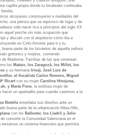
estanques, muebles y cuadros antiguos, una
 una capilla propia donde tu bisabuelo confesaba
familia.
ricos alcoyanos construyeron a mediados del
porche, una piensa que se equivocó de lugar y de
ubiese sido nacer rica a principios del siglo XX
 en aquel porche sin más ocupación que
hija y discutir con el arquitecto cómo iba a
truyendo en Cirilo Amorós para ti y tu
 buena parte de los biznietos de aquella señora
ndo gintonics y mojitos, comiendo
o de Madonna. Familias de las que veranean
como los
Mataix, los Zaragozá, los Millet, los
nso
y su hermana
Irina), José Luis de
ntllor, el fiscalista Carlos Romero, Miguel
Mª Ricart
con su mujer
Carolina Hinojosa,
 ah, y Marta Pons
, la estilosa mujer de
ue hacer un apartadito para cuando casemos a la
pe Botella
enseñaba sus diseños ante un
o buena parte de la urbanización Altea Hills,
plana
con los
Ballester, los Lladró y Julio
de convertir la Comunidad Valenciana en el
 teníamos un sistema financiero que permitía