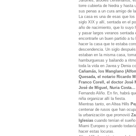
Jardines, árboles centenarios, 
torre cubierta de hiedra y hasta
sus penas a un cura amigo de la 
La casa es una de esas que los 
siglo XIX y allí, sentada en el 
año de nacimiento, que lo suyo h
y pasar largos veranos sentada
encontrarle un buen partido a tu 
hacer la casa que te estaba cons
descendencia. Un siglo después,
estaban en la misma casa, toma
hamburguesas y bailando a ritm
toda la vida en Javea y Denia 
Cañamás, los Manglano (Alfo
Quesada, el notario Ricardo Mo
Franco Corell, el doctor José 
José de Miguel, Nuria Costa…
Fernando Aliño. En fin, habrá q
niña organizar allí la fiesta.
Mientras tanto, en Altea Hills
Pe
centenar de rusos que han ocupad
la urbanización que promovió
Za
Iglesias
cuando tenían el sueño 
Miami Europeo y cuando todavía
hacer estas locuras.