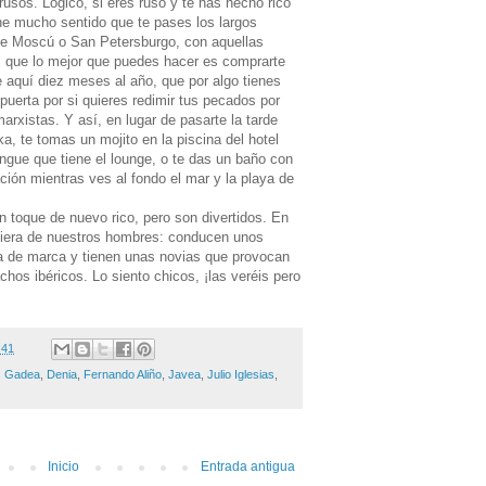
rusos. Lógico, si eres ruso y te has hecho rico
ene mucho sentido que te pases los largos
de Moscú o San Petersburgo, con aquellas
s que lo mejor que puedes hacer es comprarte
e aquí diez meses al año, que por algo tienes
 puerta por si quieres redimir tus pecados por
marxistas. Y así, en lugar de pasarte la tarde
, te tomas un mojito en la piscina del hotel
ngue que tiene el lounge, o te das un baño con
ación mientras ves al fondo el mar y la playa de
n toque de nuevo rico, pero son divertidos. En
quiera de nuestros hombres: conducen unos
a de marca y tienen unas novias que provocan
hos ibéricos. Lo siento chicos, ¡las veréis pero
:41
s Gadea
,
Denia
,
Fernando Aliño
,
Javea
,
Julio Iglesias
,
Inicio
Entrada antigua