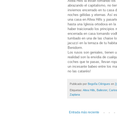
Altea Hills la están tomando los 
abrazando el capitalismo, no ti
inviernos encerrado en tu casa 
noches gélidas y eternas. Así e
una casa en Altea Hills y pasart
hasta una Iglesia ortodoxa en la
haber traicionado los principios 
encerrada en casa tomando vodka
tumbado en una de las chaise lo
jacuzzi en la terraza de tu habit
Benidorm.
Los rusos son geniales, tienen u
realidad son la envidia de cual
coches que te pasas, llevan rop
un incesante babeo entre los mac
no las cataréis!
Publicado por
Begoña Clérigues
en
3
Etiquetas:
Altea Hills
,
Ballester
,
Carlo
Zaplana
Entrada más reciente