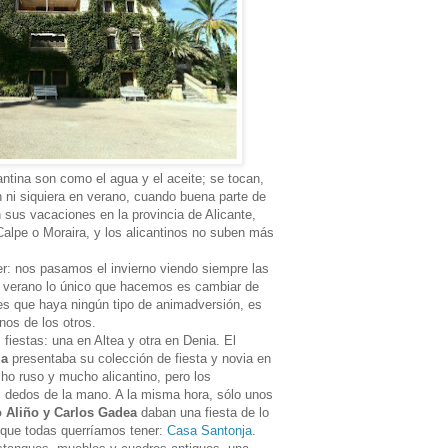
antina son como el agua y el aceite; se tocan,
 ni siquiera en verano, cuando buena parte de
 sus vacaciones en la provincia de Alicante,
Calpe o Moraira, y los alicantinos no suben más
r: nos pasamos el invierno viendo siempre las
l verano lo único que hacemos es cambiar de
 es que haya ningún tipo de animadversión, es
os de los otros.
 fiestas: una en Altea y otra en Denia. El
la
presentaba su colección de fiesta y novia en
cho ruso y mucho alicantino, pero los
 dedos de la mano. A la misma hora, sólo unos
 Aliño y Carlos Gadea
daban una fiesta de lo
que todas querríamos tener:
Casa Santonja
.