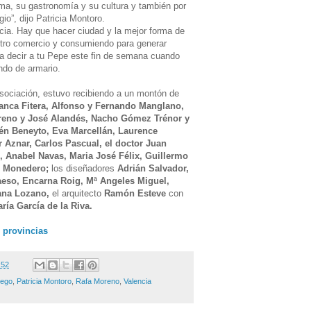
lima, su gastronomía y su cultura y también por
gio”, dijo Patricia Montoro.
cia. Hay que hacer ciudad y la mejor forma de
tro comercio y consumiendo para generar
a decir a tu Pepe este fin de semana cuando
ndo de armario.
asociación, estuvo recibiendo a un montón de
anca Fitera, Alfonso y Fernando Manglano,
oreno y José Alandés, Nacho Gómez Trénor y
yrén Beneyto, Eva Marcellán, Laurence
r Aznar, Carlos Pascual, el doctor Juan
 Anabel Navas, Maria José Félix, Guillermo
er Monedero;
los diseñadores
Adrián Salvador,
aeso, Encarna Roig, Mª Angeles Miguel,
ana Lozano,
el arquitecto
Ramón Esteve
con
ría García de la Riva.
s provincias
:52
lego
,
Patricia Montoro
,
Rafa Moreno
,
Valencia