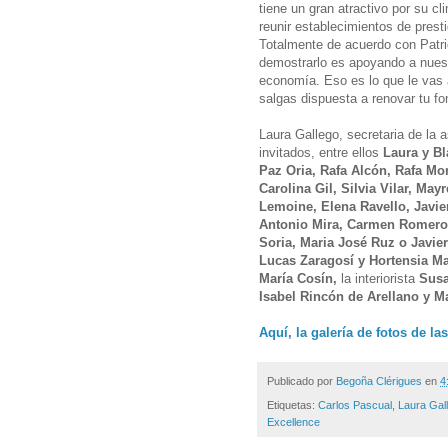
tiene un gran atractivo por su c
reunir establecimientos de presti
Totalmente de acuerdo con Patri
demostrarlo es apoyando a nues
economía. Eso es lo que le vas 
salgas dispuesta a renovar tu fo
Laura Gallego, secretaria de la 
invitados, entre ellos
Laura y Bl
Paz Oria, Rafa Alcón, Rafa M
Carolina Gil, Silvia Vilar, Ma
Lemoine, Elena Ravello, Javie
Antonio Mira, Carmen Romero,
Soria, Maria José Ruz o Javi
Lucas Zaragosí y Hortensia M
María Cosín,
la interiorista
Sus
Isabel Rincón de Arellano y Ma
Aquí, la galería de fotos de la
Publicado por
Begoña Clérigues
en
4
Etiquetas:
Carlos Pascual
,
Laura Gal
Excellence