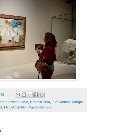
:36
ras
,
Carmen Calvo
,
Horacio Silva
,
Juan Antonio Murgui
,
ll
,
Miguel Castillo
,
Olga Adelantado
: