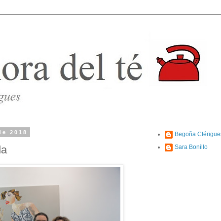
de 2018
Begoña Clérigue
da
Sara Bonillo