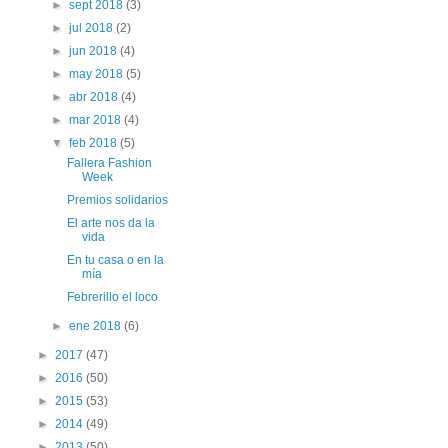
►
sept 2018
(3)
►
jul 2018
(2)
►
jun 2018
(4)
►
may 2018
(5)
►
abr 2018
(4)
►
mar 2018
(4)
▼
feb 2018
(5)
Fallera Fashion
Week
Premios solidarios
El arte nos da la
vida
En tu casa o en la
mía
Febrerillo el loco
►
ene 2018
(6)
►
2017
(47)
►
2016
(50)
►
2015
(53)
►
2014
(49)
►
2013
(50)