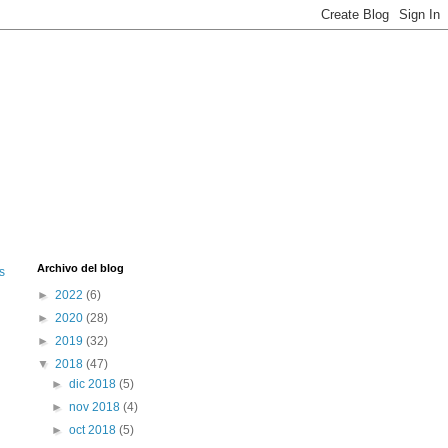
Archivo del blog
s
►
2022
(6)
►
2020
(28)
►
2019
(32)
▼
2018
(47)
►
dic 2018
(5)
►
nov 2018
(4)
►
oct 2018
(5)