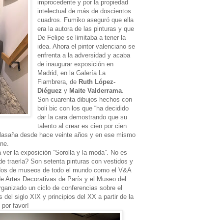
improcedente y por la propiedad
intelectual de más de doscientos
cuadros. Fumiko aseguró que ella
era la autora de las pinturas y que
De Felipe se limitaba a tener la
idea. Ahora el pintor valenciano se
enfrenta a la adversidad y acaba
de inaugurar exposición en
Madrid, en la Galería La
Fiambrera, de
Ruth López-
Diéguez
y
Maite Valderrama
.
Son cuarenta dibujos hechos con
boli bic con los que “ha decidido
dar la cara demostrando que su
talento al crear es cien por cien
Malasaña desde hace veinte años y en ese mismo
one.
 ver la exposición “Sorolla y la moda”. No es
e traerla? Son setenta pinturas con vestidos y
ídos de museos de todo el mundo como el V&A
 Artes Decorativas de París y el Museo del
organizado un ciclo de conferencias sobre el
s del siglo XIX y principios del XX a partir de la
 por favor!