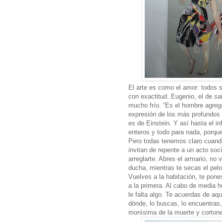
El arte es como el amor: todos s
con exactitud. Eugenio, el de
sa
mucho frío. “Es el hombre agrega
expresión de los más profundos 
es de Einstein. Y así hasta el inf
enteros y todo para nada, porqu
Pero todas tenemos claro cuando
invitan de repente a un acto soc
arreglarte. Abres el armario, no
ducha, mientras te secas el pel
Vuelves a la habitación, te pone
a la primera. Al cabo de media h
le falta algo. Te acuerdas de aq
dónde, lo buscas, lo encuentras, 
monísima de la muerte y cortone