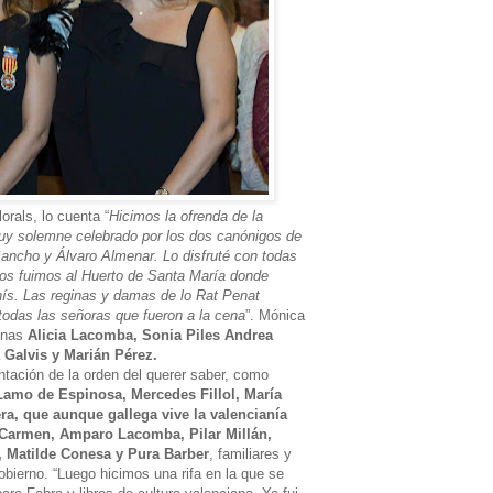
orals, lo cuenta “
Hicimos la ofrenda de la
muy solemne celebrado por los dos canónigos de
Sancho y Álvaro Almenar. Lo disfruté con todas
nos fuimos al Huerto de Santa María donde
ís. Las reginas y damas de lo Rat Penat
todas las señoras que fueron a la cena
”. Mónica
inas
Alicia Lacomba, Sonia Piles Andrea
a Galvis y Marián Pérez.
ntación de la orden del querer saber, como
Lamo de Espinosa, Mercedes Fillol, María
era, que aunque gallega vive la valencianía
 Carmen, Amparo Lacomba, Pilar Millán,
, Matilde Conesa y Pura Barber
, familiares y
obierno. “Luego hicimos una rifa en la que se