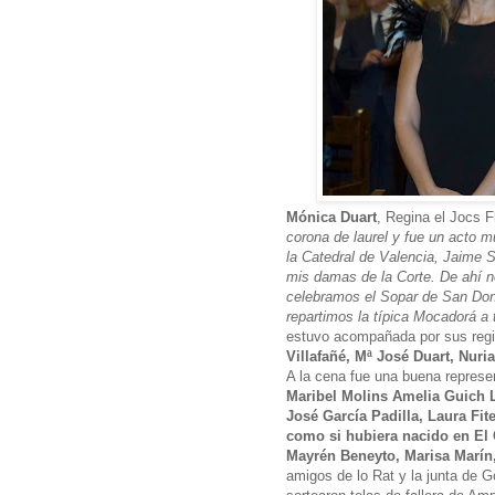
Mónica Duart
, Regina el Jocs Fl
corona de laurel y fue un acto 
la Catedral de Valencia, Jaime 
mis damas de la Corte. De ahí 
celebramos el Sopar de San Don
repartimos la típica Mocadorá a 
estuvo acompañada por sus reg
Villafañé, Mª José Duart, Nuri
A la cena fue una buena represe
Maribel Molins Amelia Guich 
José García Padilla, Laura Fit
como si hubiera nacido en El
Mayrén Beneyto, Marisa Marín
amigos de lo Rat y la junta de G