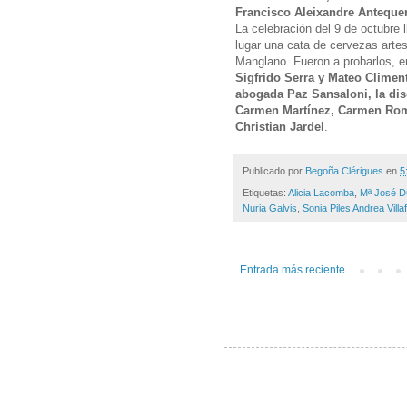
Francisco Aleixandre Anteque
La celebración del 9 de octubre 
lugar una cata de cervezas art
Manglano. Fueron a probarlos, ent
Sigfrido Serra y Mateo Climen
abogada Paz Sansaloni, la di
Carmen Martínez, Carmen Rome
Christian Jardel
.
Publicado por
Begoña Clérigues
en
5
Etiquetas:
Alicia Lacomba
,
Mª José D
Nuria Galvis
,
Sonia Piles Andrea Villa
Entrada más reciente