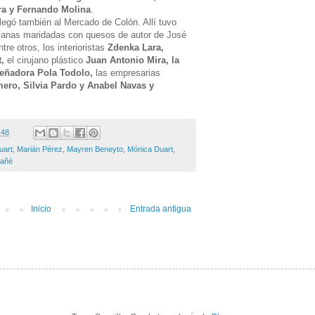
ra y Fernando Molina
.
llegó también al Mercado de Colón. Allí tuvo
esanas maridadas con quesos de autor de José
re otros, los interioristas
Zdenka Lara,
t,
el cirujano plástico
Juan Antonio Mira, la
señadora Pola Todolo,
las empresarias
ro, Silvia Pardo y Anabel Navas y
:48
uart
,
Marián Pérez
,
Mayren Beneyto
,
Mónica Duart
,
fañé
Inicio
Entrada antigua