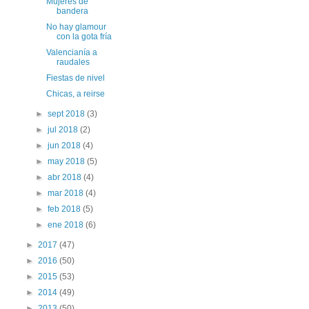
Mujeres de
bandera
No hay glamour
con la gota fría
Valencianía a
raudales
Fiestas de nivel
Chicas, a reirse
►
sept 2018
(3)
►
jul 2018
(2)
►
jun 2018
(4)
►
may 2018
(5)
►
abr 2018
(4)
►
mar 2018
(4)
►
feb 2018
(5)
►
ene 2018
(6)
►
2017
(47)
►
2016
(50)
►
2015
(53)
►
2014
(49)
►
2013
(50)