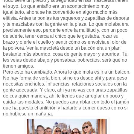
Todo tiene un precio y la seguridad en las mascletás tienen
el suyo. Lo que antaño era un acontecimiento muy
igualitario, ahora se ha convertido en algo mucho más
elitista. Antes te ponías tus vaqueros y zapatillas de deporte
y te mezclabas con la gente en la plaza. Lo que molaba era
precisamente eso, perderte entre la multitud y, con un poco
de suerte, tener cerca al chico que te gustaba, rozar su
brazo y olerle el cuello y sentir cómo os envolvía el olor de
la pólvora. Ver la mascletá desde un balcón era un plan
bastante más aburrido, cosa de gente mayor y aburrida. Tú
les veías desde abajo y pensabas, pobrecitos, será que no
tienen amigos.
Pero esto ha cambiado. Ahora lo que mola es ir a un balcón.
No hay forma de verla bien, si no es desde ahí y para peso
necesitas enchufes, influencias, relaciones sociales con la
gente adecuada. Y claro, ahí ya no vas con unas zapatillas
de cualquier manera, ahí te tienes que arreglar un poco y
cuidar tus modales. No puedes arramblar con todo el jamón
que ha puesto el anfitrión y hartarte a comer queso como si
no hubiese un mañana.